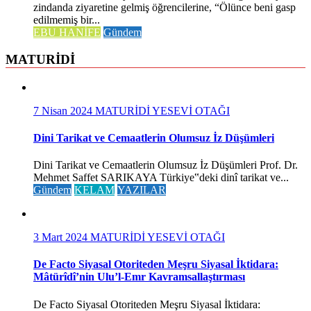
zindanda ziyaretine gelmiş öğrencilerine, “Ölünce beni gasp
edilmemiş bir...
EBU HANİFE
Gündem
MATURİDİ
7 Nisan 2024
MATURİDİ YESEVİ OTAĞI
Dini Tarikat ve Cemaatlerin Olumsuz İz Düşümleri
Dini Tarikat ve Cemaatlerin Olumsuz İz Düşümleri Prof. Dr.
Mehmet Saffet SARIKAYA Türkiye‟deki dinî tarikat ve...
Gündem
KELAM
YAZILAR
3 Mart 2024
MATURİDİ YESEVİ OTAĞI
De Facto Siyasal Otoriteden Meşru Siyasal İktidara:
Mâtürîdî’nin Ulu’l-Emr Kavramsallaştırması
De Facto Siyasal Otoriteden Meşru Siyasal İktidara: