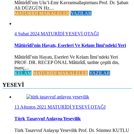
Mâtürîdî’nin Ulu’l-Emr Kavramsallaştırması Prof. Dr. Şaban
Ali DÜZGÜN Hz....
MATURİDİ MAKALELER
YAZILAR
4 Şubat 2024
MATURİDİ YESEVİ OTAĞI
Mâtürîdî’nin Hayatı, Eserleri Ve Kelam İlmi’ndeki Yeri
Mâtürîdî’nin Hayatı, Eserleri Ve Kelam İlmi’ndeki Yeri
PROF. DR. RECEP ÖNAL Mâtürîdî, tarihte çeşitli din,
inanç,...
KELAM
MATURİDİ MAKALELER
YAZILAR
YESEVİ
13 Ağustos 2021
MATURİDİ YESEVİ OTAĞI
Türk Tasavvuf Anlayışı Yesevilik
Türk Tasavvuf Anlayışı Yesevilik Prof. Dr. Sönmez KUTLU