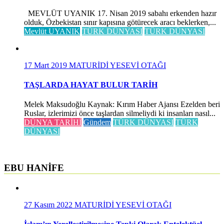
MEVLÜT UYANIK 17. Nisan 2019 sabahı erkenden hazır
olduk, Özbekistan sınır kapısına götürecek aracı beklerken,...
Mevlüt UYANIK
TÜRK DÜNYASI
TÜRK DÜNYASI
17 Mart 2019
MATURİDİ YESEVİ OTAĞI
TAŞLARDA HAYAT BULUR TARİH
Melek Maksudoğlu Kaynak: Kırım Haber Ajansı Ezelden beri
Ruslar, izlerimizi önce taşlardan silmeliydi ki insanları nasıl...
DÜNYA TARİHİ
Gündem
TÜRK DÜNYASI
TÜRK
DÜNYASI
EBU HANİFE
27 Kasım 2022
MATURİDİ YESEVİ OTAĞI