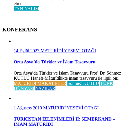
etme...
TANIYALIM
KONFERANS
14 Eylül 2023
MATURİDİ YESEVİ OTAĞI
Orta Asya’da Türkler ve İslam Tasavvuru
Orta Asya’da Türkler ve İslam Tasavvuru Prof. Dr. Sönmez
KUTLU Hanefi-Mâturîdîlikte insan tasavvuru ile ilgili bir...
MATURİDİ MAKALELER
Sönmez KUTLU
TÜRK
DÜNYASI
YAZILAR
1 Ağustos 2019
MATURİDİ YESEVİ OTAĞI
TÜRKİSTAN İZLENİMLERİ II: SEMERKAND –
İMAM MATURİDİ