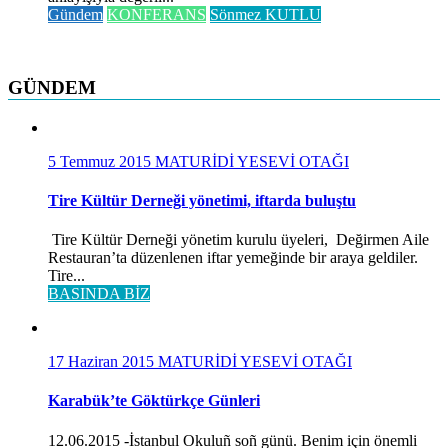
Gündem
KONFERANS
Sönmez KUTLU
GÜNDEM
5 Temmuz 2015
MATURİDİ YESEVİ OTAĞI
Tire Kültür Derneği yönetimi, iftarda buluştu
Tire Kültür Derneği yönetim kurulu üyeleri, Değirmen Aile
Restauran’ta düzenlenen iftar yemeğinde bir araya geldiler.
Tire...
BASINDA BİZ
17 Haziran 2015
MATURİDİ YESEVİ OTAĞI
Karabük’te Göktürkçe Günleri
12.06.2015 -İstanbul Okuluñ soñ günü. Benim için önemli