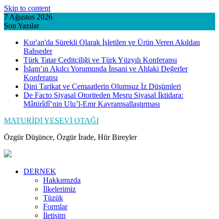
Skip to content
7 Ağustos 2026
Son Yazılar
Kur'an'da Sürekli Olarak İşletilen ve Ürün Veren Akıldan
Bahseder
Türk Tatar Ceditçiliği ve Türk Yüzyılı Konferansı
İslam’ın Akılcı Yorumunda İnsani ve Ahlaki Değerler
Konferansı
Dini Tarikat ve Cemaatlerin Olumsuz İz Düşümleri
De Facto Siyasal Otoriteden Meşru Siyasal İktidara:
Mâtürîdî’nin Ulu’l-Emr Kavramsallaştırması
MATURİDİ YESEVİ OTAĞI
Özgür Düşünce, Özgür İrade, Hür Bireyler
DERNEK
Hakkımızda
İlkelerimiz
Tüzük
Formlar
İletişim