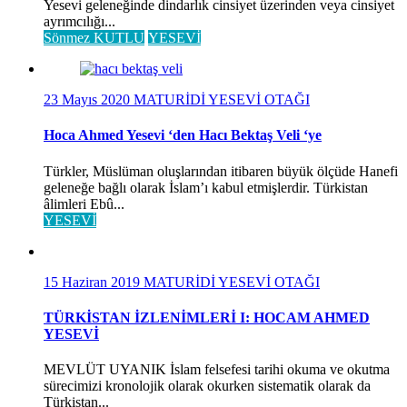
Yesevi geleneğinde dindarlık cinsiyet üzerinden veya cinsiyet
ayrımcılığı...
Sönmez KUTLU
YESEVİ
23 Mayıs 2020
MATURİDİ YESEVİ OTAĞI
Hoca Ahmed Yesevi ‘den Hacı Bektaş Veli ‘ye
Türkler, Müslüman oluşlarından itibaren büyük ölçüde Hanefi
geleneğe bağlı olarak İslam’ı kabul etmişlerdir. Türkistan
âlimleri Ebû...
YESEVİ
15 Haziran 2019
MATURİDİ YESEVİ OTAĞI
TÜRKİSTAN İZLENİMLERİ I: HOCAM AHMED
YESEVİ
MEVLÜT UYANIK İslam felsefesi tarihi okuma ve okutma
sürecimizi kronolojik olarak okurken sistematik olarak da
Türkistan...