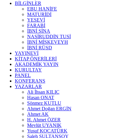
BİLGİNLER
EBU HANİFE
MATURİDİ
YESEVİ
FARABİ
İBNİ SİNA
NASİRUDDİN TUSİ
İBNİ MİSKEVEYH
İBNİ RÜŞD
YAYINEVİ
KİTAP ÖNERİLERİ
AKADEMİK YAYIN
KURULTAY
PANEL
KONFERANS
YAZARLAR
Ali İhsan KILIÇ
Hasan ONAT
Sönmez KUTLU
Ahmet Doğan ERGİN
Ahmet AK
H. Ahmet ÖZER
Mevlüt UYANIK
Yusuf KOCATÜRK
Saleh SULTANSOY