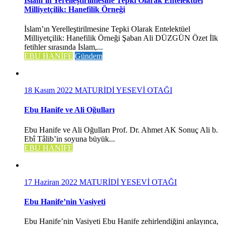
İslam’ın Yerelleştirilmesine Tepki Olarak Entelektüel
Milliyetçilik: Hanefilik Örneği
İslam’ın Yerelleştirilmesine Tepki Olarak Entelektüel
Milliyetçilik: Hanefilik Örneği Şaban Ali DÜZGÜN Özet İlk
fetihler sırasında İslam,...
EBU HANİFE
Gündem
18 Kasım 2022
MATURİDİ YESEVİ OTAĞI
Ebu Hanife ve Ali Oğulları
Ebu Hanife ve Ali Oğulları Prof. Dr. Ahmet AK Sonuç Ali b.
Ebî Tâlib’in soyuna büyük...
EBU HANİFE
17 Haziran 2022
MATURİDİ YESEVİ OTAĞI
Ebu Hanife’nin Vasiyeti
Ebu Hanife’nin Vasiyeti Ebu Hanife zehirlendiğini anlayınca,