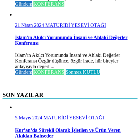
Gündem
KONFERANS
21 Nisan 2024
MATURİDİ YESEVİ OTAĞI
İslam’ın Akılcı Yorumunda İnsani ve Ahlaki Değerler
Konferansı
İslam’ın Akılcı Yorumunda İnsani ve Ahlaki Değerler
Konferansı Özgür düşünce, özgür irade, hür bireyler
anlayışıyla değerli...
Gündem
KONFERANS
Sönmez KUTLU
SON YAZILAR
5 Mayıs 2024
MATURİDİ YESEVİ OTAĞI
Kur’an’da Sürekli Olarak İşletilen ve Ürün Veren
Akıldan Bahseder