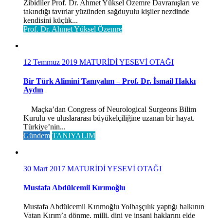
Zibidiler Prof. Dr. Ahmet Yüksel Özemre Davranışları ve
takındığı tavırlar yüzünden sağduyulu kişiler nezdinde
kendisini küçük...
Prof. Dr. Ahmet Yüksel Özemre
12 Temmuz 2019
MATURİDİ YESEVİ OTAĞI
Bir Türk Alimini Tanıyalım – Prof. Dr. İsmail Hakkı
Aydın
Maçka’dan Congress of Neurological Surgeons Bilim
Kurulu ve uluslararası büyükelçiliğine uzanan bir hayat.
Türkiye’nin...
Gündem
TANIYALIM
30 Mart 2017
MATURİDİ YESEVİ OTAĞI
Mustafa Abdülcemil Kırımoğlu
Mustafa Abdülcemil Kırımoğlu Yolbaşçılık yaptığı halkının
Vatan Kırım’a dönme, milli, dini ve insani haklarını elde