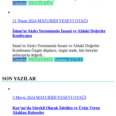
Gündem
KONFERANS
21 Nisan 2024
MATURİDİ YESEVİ OTAĞI
İslam’ın Akılcı Yorumunda İnsani ve Ahlaki Değerler
Konferansı
İslam’ın Akılcı Yorumunda İnsani ve Ahlaki Değerler
Konferansı Özgür düşünce, özgür irade, hür bireyler
anlayışıyla değerli...
Gündem
KONFERANS
Sönmez KUTLU
SON YAZILAR
5 Mayıs 2024
MATURİDİ YESEVİ OTAĞI
Kur’an’da Sürekli Olarak İşletilen ve Ürün Veren
Akıldan Bahseder