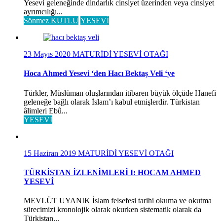
Yesevi geleneğinde dindarlık cinsiyet üzerinden veya cinsiyet
ayrımcılığı...
Sönmez KUTLU
YESEVİ
23 Mayıs 2020
MATURİDİ YESEVİ OTAĞI
Hoca Ahmed Yesevi ‘den Hacı Bektaş Veli ‘ye
Türkler, Müslüman oluşlarından itibaren büyük ölçüde Hanefi
geleneğe bağlı olarak İslam’ı kabul etmişlerdir. Türkistan
âlimleri Ebû...
YESEVİ
15 Haziran 2019
MATURİDİ YESEVİ OTAĞI
TÜRKİSTAN İZLENİMLERİ I: HOCAM AHMED
YESEVİ
MEVLÜT UYANIK İslam felsefesi tarihi okuma ve okutma
sürecimizi kronolojik olarak okurken sistematik olarak da
Türkistan...