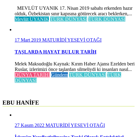
MEVLÜT UYANIK 17. Nisan 2019 sabahı erkenden hazır
olduk, Özbekistan sınır kapısına götürecek aracı beklerken,...
Mevlüt UYANIK
TÜRK DÜNYASI
TÜRK DÜNYASI
17 Mart 2019
MATURİDİ YESEVİ OTAĞI
TAŞLARDA HAYAT BULUR TARİH
Melek Maksudoğlu Kaynak: Kırım Haber Ajansı Ezelden beri
Ruslar, izlerimizi önce taşlardan silmeliydi ki insanları nasıl...
DÜNYA TARİHİ
Gündem
TÜRK DÜNYASI
TÜRK
DÜNYASI
EBU HANİFE
27 Kasım 2022
MATURİDİ YESEVİ OTAĞI