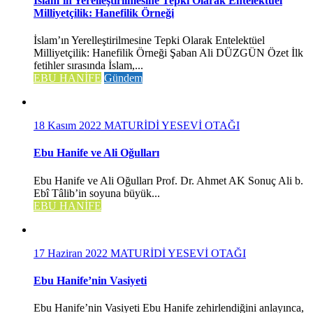
İslam’ın Yerelleştirilmesine Tepki Olarak Entelektüel
Milliyetçilik: Hanefilik Örneği
İslam’ın Yerelleştirilmesine Tepki Olarak Entelektüel
Milliyetçilik: Hanefilik Örneği Şaban Ali DÜZGÜN Özet İlk
fetihler sırasında İslam,...
EBU HANİFE
Gündem
18 Kasım 2022
MATURİDİ YESEVİ OTAĞI
Ebu Hanife ve Ali Oğulları
Ebu Hanife ve Ali Oğulları Prof. Dr. Ahmet AK Sonuç Ali b.
Ebî Tâlib’in soyuna büyük...
EBU HANİFE
17 Haziran 2022
MATURİDİ YESEVİ OTAĞI
Ebu Hanife’nin Vasiyeti
Ebu Hanife’nin Vasiyeti Ebu Hanife zehirlendiğini anlayınca,