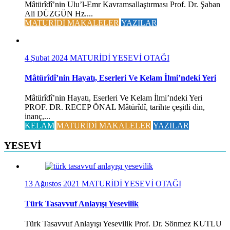
Mâtürîdî’nin Ulu’l-Emr Kavramsallaştırması Prof. Dr. Şaban
Ali DÜZGÜN Hz....
MATURİDİ MAKALELER
YAZILAR
4 Şubat 2024
MATURİDİ YESEVİ OTAĞI
Mâtürîdî’nin Hayatı, Eserleri Ve Kelam İlmi’ndeki Yeri
Mâtürîdî’nin Hayatı, Eserleri Ve Kelam İlmi’ndeki Yeri
PROF. DR. RECEP ÖNAL Mâtürîdî, tarihte çeşitli din,
inanç,...
KELAM
MATURİDİ MAKALELER
YAZILAR
YESEVİ
13 Ağustos 2021
MATURİDİ YESEVİ OTAĞI
Türk Tasavvuf Anlayışı Yesevilik
Türk Tasavvuf Anlayışı Yesevilik Prof. Dr. Sönmez KUTLU