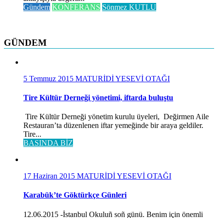
Gündem
KONFERANS
Sönmez KUTLU
GÜNDEM
5 Temmuz 2015
MATURİDİ YESEVİ OTAĞI
Tire Kültür Derneği yönetimi, iftarda buluştu
Tire Kültür Derneği yönetim kurulu üyeleri, Değirmen Aile
Restauran’ta düzenlenen iftar yemeğinde bir araya geldiler.
Tire...
BASINDA BİZ
17 Haziran 2015
MATURİDİ YESEVİ OTAĞI
Karabük’te Göktürkçe Günleri
12.06.2015 -İstanbul Okuluñ soñ günü. Benim için önemli