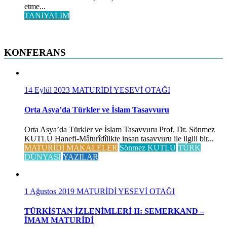
etme...
TANIYALIM
KONFERANS
14 Eylül 2023
MATURİDİ YESEVİ OTAĞI
Orta Asya’da Türkler ve İslam Tasavvuru
Orta Asya’da Türkler ve İslam Tasavvuru Prof. Dr. Sönmez
KUTLU Hanefi-Mâturîdîlikte insan tasavvuru ile ilgili bir...
MATURİDİ MAKALELER
Sönmez KUTLU
TÜRK
DÜNYASI
YAZILAR
1 Ağustos 2019
MATURİDİ YESEVİ OTAĞI
TÜRKİSTAN İZLENİMLERİ II: SEMERKAND –
İMAM MATURİDİ