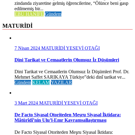
zindanda ziyaretine gelmiş öğrencilerine, “Ölünce beni gasp
edilmemiş bir...
EBU HANİFE
Gündem
MATURİDİ
7 Nisan 2024
MATURİDİ YESEVİ OTAĞI
Dini Tarikat ve Cemaatlerin Olumsuz İz Düşümleri
Dini Tarikat ve Cemaatlerin Olumsuz İz Düşümleri Prof. Dr.
Mehmet Saffet SARIKAYA Türkiye‟deki dinî tarikat ve...
Gündem
KELAM
YAZILAR
3 Mart 2024
MATURİDİ YESEVİ OTAĞI
De Facto Siyasal Otoriteden Meşru Siyasal İktidara:
Mâtürîdî’nin Ulu’l-Emr Kavramsallaştırması
De Facto Siyasal Otoriteden Meşru Siyasal İktidara: