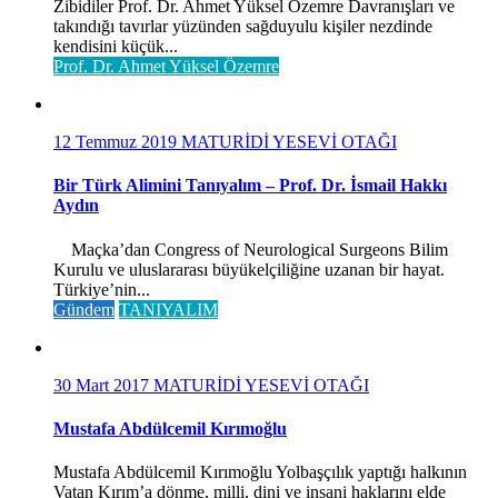
Zibidiler Prof. Dr. Ahmet Yüksel Özemre Davranışları ve
takındığı tavırlar yüzünden sağduyulu kişiler nezdinde
kendisini küçük...
Prof. Dr. Ahmet Yüksel Özemre
12 Temmuz 2019
MATURİDİ YESEVİ OTAĞI
Bir Türk Alimini Tanıyalım – Prof. Dr. İsmail Hakkı
Aydın
Maçka’dan Congress of Neurological Surgeons Bilim
Kurulu ve uluslararası büyükelçiliğine uzanan bir hayat.
Türkiye’nin...
Gündem
TANIYALIM
30 Mart 2017
MATURİDİ YESEVİ OTAĞI
Mustafa Abdülcemil Kırımoğlu
Mustafa Abdülcemil Kırımoğlu Yolbaşçılık yaptığı halkının
Vatan Kırım’a dönme, milli, dini ve insani haklarını elde