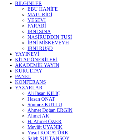
BİLGİNLER
EBU HANİFE
MATURİDİ
YESEVİ
FARABİ
İBNİ SİNA
NASİRUDDİN TUSİ
İBNİ MİSKEVEYH
İBNİ RÜŞD
YAYINEVİ
KİTAP ÖNERİLERİ
AKADEMİK YAYIN
KURULTAY
PANEL
KONFERANS
YAZARLAR
Ali İhsan KILIÇ
Hasan ONAT
Sönmez KUTLU
Ahmet Doğan ERGİN
Ahmet AK
H. Ahmet ÖZER
Mevlüt UYANIK
Yusuf KOCATÜRK
Saleh SULTANSOY