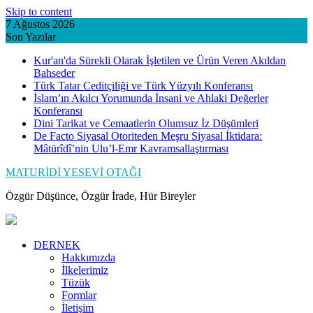
Skip to content
7 Ağustos 2026
Son Yazılar
Kur'an'da Sürekli Olarak İşletilen ve Ürün Veren Akıldan
Bahseder
Türk Tatar Ceditçiliği ve Türk Yüzyılı Konferansı
İslam’ın Akılcı Yorumunda İnsani ve Ahlaki Değerler
Konferansı
Dini Tarikat ve Cemaatlerin Olumsuz İz Düşümleri
De Facto Siyasal Otoriteden Meşru Siyasal İktidara:
Mâtürîdî’nin Ulu’l-Emr Kavramsallaştırması
MATURİDİ YESEVİ OTAĞI
Özgür Düşünce, Özgür İrade, Hür Bireyler
DERNEK
Hakkımızda
İlkelerimiz
Tüzük
Formlar
İletişim