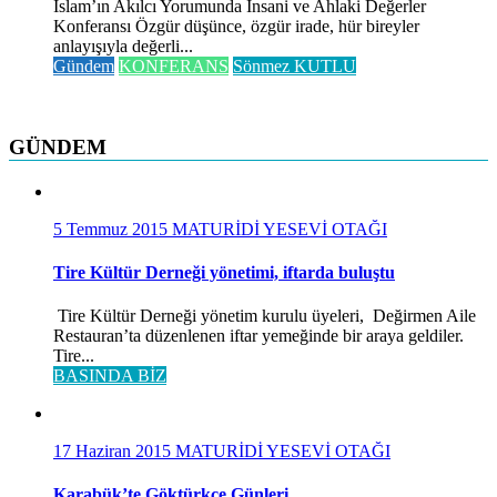
İslam’ın Akılcı Yorumunda İnsani ve Ahlaki Değerler
Konferansı Özgür düşünce, özgür irade, hür bireyler
anlayışıyla değerli...
Gündem
KONFERANS
Sönmez KUTLU
GÜNDEM
5 Temmuz 2015
MATURİDİ YESEVİ OTAĞI
Tire Kültür Derneği yönetimi, iftarda buluştu
Tire Kültür Derneği yönetim kurulu üyeleri, Değirmen Aile
Restauran’ta düzenlenen iftar yemeğinde bir araya geldiler.
Tire...
BASINDA BİZ
17 Haziran 2015
MATURİDİ YESEVİ OTAĞI
Karabük’te Göktürkçe Günleri