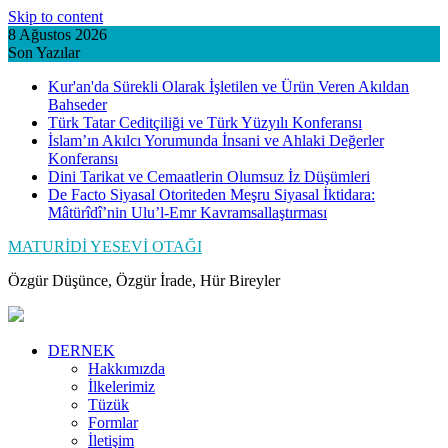
Skip to content
8 Ağustos 2026
Son Yazılar
Kur'an'da Sürekli Olarak İşletilen ve Ürün Veren Akıldan
Bahseder
Türk Tatar Ceditçiliği ve Türk Yüzyılı Konferansı
İslam’ın Akılcı Yorumunda İnsani ve Ahlaki Değerler
Konferansı
Dini Tarikat ve Cemaatlerin Olumsuz İz Düşümleri
De Facto Siyasal Otoriteden Meşru Siyasal İktidara:
Mâtürîdî’nin Ulu’l-Emr Kavramsallaştırması
MATURİDİ YESEVİ OTAĞI
Özgür Düşünce, Özgür İrade, Hür Bireyler
DERNEK
Hakkımızda
İlkelerimiz
Tüzük
Formlar
İletişim