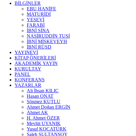
BİLGİNLER
EBU HANİFE
MATURİDİ
YESEVİ
FARABİ
İBNİ SİNA
NASİRUDDİN TUSİ
İBNİ MİSKEVEYH
İBNİ RÜŞD
YAYINEVİ
KİTAP ÖNERİLERİ
AKADEMİK YAYIN
KURULTAY
PANEL
KONFERANS
YAZARLAR
Ali İhsan KILIÇ
Hasan ONAT
Sönmez KUTLU
Ahmet Doğan ERGİN
Ahmet AK
H. Ahmet ÖZER
Mevlüt UYANIK
Yusuf KOCATÜRK
Saleh SULTANSOY