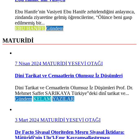
Ebu Hanife’nin Vasiyeti Ebu Hanife zehirlendiğini anlayınca,
zindanda ziyaretine gelmiş öğrencilerine, “Ölünce beni gasp
edilmemiş bir...
EBU HANİFE
Gündem
MATURİDİ
7 Nisan 2024
MATURİDİ YESEVİ OTAĞI
Dini Tarikat ve Cemaatlerin Olumsuz İz Düşümleri
Dini Tarikat ve Cemaatlerin Olumsuz İz Düşümleri Prof. Dr.
Mehmet Saffet SARIKAYA Türkiye‟deki dinî tarikat ve...
Gündem
KELAM
YAZILAR
3 Mart 2024
MATURİDİ YESEVİ OTAĞI
De Facto Siyasal Otoriteden Meşru Siyasal İktidara:
Mâtürîdî’nin Ulu’l-Emr Kavramsallaştırması