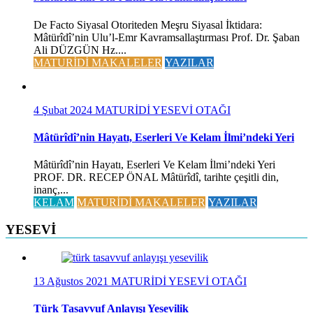
De Facto Siyasal Otoriteden Meşru Siyasal İktidara:
Mâtürîdî’nin Ulu’l-Emr Kavramsallaştırması Prof. Dr. Şaban
Ali DÜZGÜN Hz....
MATURİDİ MAKALELER
YAZILAR
4 Şubat 2024
MATURİDİ YESEVİ OTAĞI
Mâtürîdî’nin Hayatı, Eserleri Ve Kelam İlmi’ndeki Yeri
Mâtürîdî’nin Hayatı, Eserleri Ve Kelam İlmi’ndeki Yeri
PROF. DR. RECEP ÖNAL Mâtürîdî, tarihte çeşitli din,
inanç,...
KELAM
MATURİDİ MAKALELER
YAZILAR
YESEVİ
13 Ağustos 2021
MATURİDİ YESEVİ OTAĞI
Türk Tasavvuf Anlayışı Yesevilik