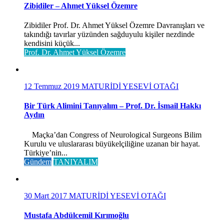
Zibidiler – Ahmet Yüksel Özemre
Zibidiler Prof. Dr. Ahmet Yüksel Özemre Davranışları ve
takındığı tavırlar yüzünden sağduyulu kişiler nezdinde
kendisini küçük...
Prof. Dr. Ahmet Yüksel Özemre
12 Temmuz 2019
MATURİDİ YESEVİ OTAĞI
Bir Türk Alimini Tanıyalım – Prof. Dr. İsmail Hakkı
Aydın
Maçka’dan Congress of Neurological Surgeons Bilim
Kurulu ve uluslararası büyükelçiliğine uzanan bir hayat.
Türkiye’nin...
Gündem
TANIYALIM
30 Mart 2017
MATURİDİ YESEVİ OTAĞI
Mustafa Abdülcemil Kırımoğlu