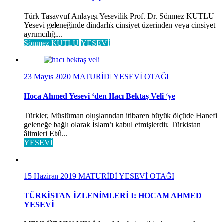
Türk Tasavvuf Anlayışı Yesevilik Prof. Dr. Sönmez KUTLU
Yesevi geleneğinde dindarlık cinsiyet üzerinden veya cinsiyet
ayrımcılığı...
Sönmez KUTLU
YESEVİ
23 Mayıs 2020
MATURİDİ YESEVİ OTAĞI
Hoca Ahmed Yesevi ‘den Hacı Bektaş Veli ‘ye
Türkler, Müslüman oluşlarından itibaren büyük ölçüde Hanefi
geleneğe bağlı olarak İslam’ı kabul etmişlerdir. Türkistan
âlimleri Ebû...
YESEVİ
15 Haziran 2019
MATURİDİ YESEVİ OTAĞI
TÜRKİSTAN İZLENİMLERİ I: HOCAM AHMED
YESEVİ