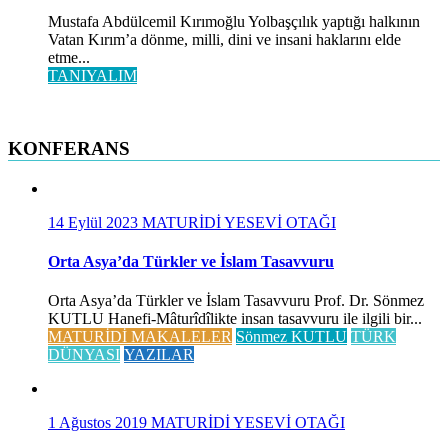
Mustafa Abdülcemil Kırımoğlu Yolbaşçılık yaptığı halkının
Vatan Kırım’a dönme, milli, dini ve insani haklarını elde
etme...
TANIYALIM
KONFERANS
14 Eylül 2023
MATURİDİ YESEVİ OTAĞI
Orta Asya’da Türkler ve İslam Tasavvuru
Orta Asya’da Türkler ve İslam Tasavvuru Prof. Dr. Sönmez
KUTLU Hanefi-Mâturîdîlikte insan tasavvuru ile ilgili bir...
MATURİDİ MAKALELER
Sönmez KUTLU
TÜRK
DÜNYASI
YAZILAR
1 Ağustos 2019
MATURİDİ YESEVİ OTAĞI