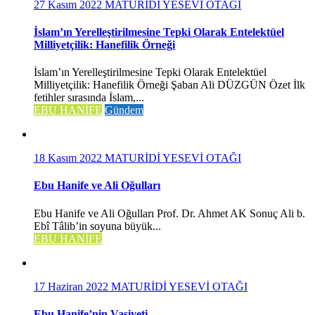
27 Kasım 2022
MATURİDİ YESEVİ OTAĞI
İslam’ın Yerelleştirilmesine Tepki Olarak Entelektüel
Milliyetçilik: Hanefilik Örneği
İslam’ın Yerelleştirilmesine Tepki Olarak Entelektüel
Milliyetçilik: Hanefilik Örneği Şaban Ali DÜZGÜN Özet İlk
fetihler sırasında İslam,...
EBU HANİFE
Gündem
18 Kasım 2022
MATURİDİ YESEVİ OTAĞI
Ebu Hanife ve Ali Oğulları
Ebu Hanife ve Ali Oğulları Prof. Dr. Ahmet AK Sonuç Ali b.
Ebî Tâlib’in soyuna büyük...
EBU HANİFE
17 Haziran 2022
MATURİDİ YESEVİ OTAĞI
Ebu Hanife’nin Vasiyeti