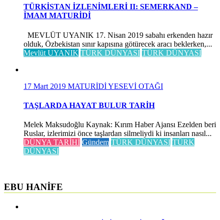
TÜRKİSTAN İZLENİMLERİ II: SEMERKAND –
İMAM MATURİDİ
MEVLÜT UYANIK 17. Nisan 2019 sabahı erkenden hazır
olduk, Özbekistan sınır kapısına götürecek aracı beklerken,...
Mevlüt UYANIK
TÜRK DÜNYASI
TÜRK DÜNYASI
17 Mart 2019
MATURİDİ YESEVİ OTAĞI
TAŞLARDA HAYAT BULUR TARİH
Melek Maksudoğlu Kaynak: Kırım Haber Ajansı Ezelden beri
Ruslar, izlerimizi önce taşlardan silmeliydi ki insanları nasıl...
DÜNYA TARİHİ
Gündem
TÜRK DÜNYASI
TÜRK
DÜNYASI
EBU HANİFE