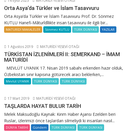
14 Eylül 2023
MATURİDİ YESEVİ OTAĞI
Orta Asya’da Türkler ve İslam Tasavvuru
Orta Asya’da Türkler ve İslam Tasavvuru Prof. Dr. Sönmez
KUTLU Hanefi-Mâturîdîlikte insan tasavvuru ile ilgili bir...
MATURİDİ MAKALELER
Sönmez KUTLU
TÜRK DÜNYASI
YAZILAR
1 Ağustos 2019
MATURİDİ YESEVİ OTAĞI
TÜRKİSTAN İZLENİMLERİ II: SEMERKAND – İMAM
MATURİDİ
MEVLÜT UYANIK 17. Nisan 2019 sabahı erkenden hazır olduk,
Özbekistan sınır kapısına götürecek aracı beklerken,...
Mevlüt UYANIK
TÜRK DÜNYASI
TÜRK DÜNYASI
17 Mart 2019
MATURİDİ YESEVİ OTAĞI
TAŞLARDA HAYAT BULUR TARİH
Melek Maksudoğlu Kaynak: Kırım Haber Ajansı Ezelden beri
Ruslar, izlerimizi önce taşlardan silmeliydi ki insanları nasıl...
DÜNYA TARİHİ
Gündem
TÜRK DÜNYASI
TÜRK DÜNYASI