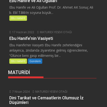
Ebu Hanife ve Ali Oğulları
Ebu Hanife ve Ali Oğulları Prof. Dr. Ahmet AK Sonuç Ali
b. Ebî Tâlib’in soyuna büyük...
EBU HANİFE
17 Haziran 2022
MATURİDİ YESEVİ OTAĞI
Ebu Hanife’nin Vasiyeti
Ebu Hanife’nin Vasiyeti Ebu Hanife zehirlendiğini
anlayınca, zindanda ziyaretine gelmiş öğrencilerine,
“Ölünce beni gasp edilmemiş bir...
EBU HANİFE
Gündem
MATURİDİ
7 Nisan 2024
MATURİDİ YESEVİ OTAĞI
Dini Tarikat ve Cemaatlerin Olumsuz İz
Düşümleri