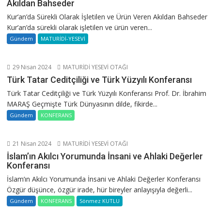
Akıldan Bahseder
Kur’an’da Sürekli Olarak İşletilen ve Ürün Veren Akıldan Bahseder
Kur’an’da sürekli olarak işletilen ve ürün veren...
Gündem
MATURİDİ-YESEVİ
29 Nisan 2024
MATURİDİ YESEVİ OTAĞI
Türk Tatar Ceditçiliği ve Türk Yüzyılı Konferansı
Türk Tatar Ceditçiliği ve Türk Yüzyılı Konferansı Prof. Dr. İbrahim
MARAŞ Geçmişte Türk Dünyasının dilde, fikirde...
Gündem
KONFERANS
21 Nisan 2024
MATURİDİ YESEVİ OTAĞI
İslam’ın Akılcı Yorumunda İnsani ve Ahlaki Değerler
Konferansı
İslam’ın Akılcı Yorumunda İnsani ve Ahlaki Değerler Konferansı
Özgür düşünce, özgür irade, hür bireyler anlayışıyla değerli...
Gündem
KONFERANS
Sönmez KUTLU