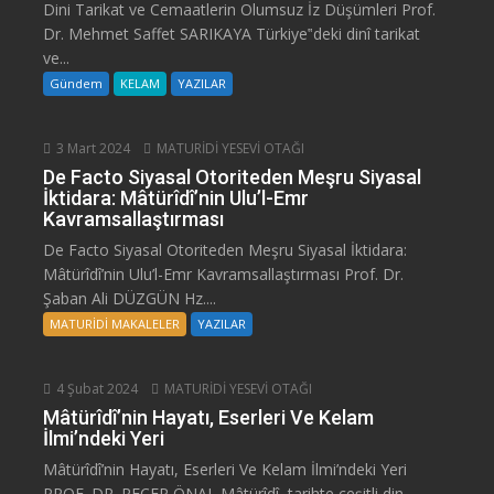
Dini Tarikat ve Cemaatlerin Olumsuz İz Düşümleri Prof.
Dr. Mehmet Saffet SARIKAYA Türkiye‟deki dinî tarikat
ve...
Gündem
KELAM
YAZILAR
3 Mart 2024
MATURİDİ YESEVİ OTAĞI
De Facto Siyasal Otoriteden Meşru Siyasal
İktidara: Mâtürîdî’nin Ulu’l-Emr
Kavramsallaştırması
De Facto Siyasal Otoriteden Meşru Siyasal İktidara:
Mâtürîdî’nin Ulu’l-Emr Kavramsallaştırması Prof. Dr.
Şaban Ali DÜZGÜN Hz....
MATURİDİ MAKALELER
YAZILAR
4 Şubat 2024
MATURİDİ YESEVİ OTAĞI
Mâtürîdî’nin Hayatı, Eserleri Ve Kelam
İlmi’ndeki Yeri
Mâtürîdî’nin Hayatı, Eserleri Ve Kelam İlmi’ndeki Yeri
PROF. DR. RECEP ÖNAL Mâtürîdî, tarihte çeşitli din,