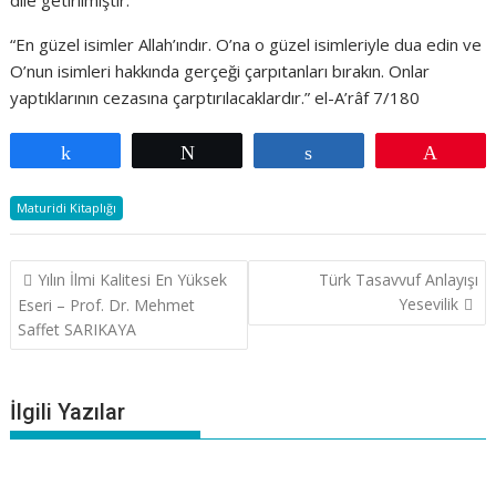
dile getirilmiştir.
“En güzel isimler Allah’ındır. O’na o güzel isimleriyle dua edin ve
O’nun isimleri hakkında gerçeği çarpıtanları bırakın. Onlar
yaptıklarının cezasına çarptırılacaklardır.” el-A’râf 7/180
Paylaş
Tweetle
Paylaş
Pin
Maturidi Kitaplığı
Yazı
Yılın İlmi Kalitesi En Yüksek
Türk Tasavvuf Anlayışı
gezinmesi
Yesevilik
Eseri – Prof. Dr. Mehmet
Saffet SARIKAYA
İlgili Yazılar