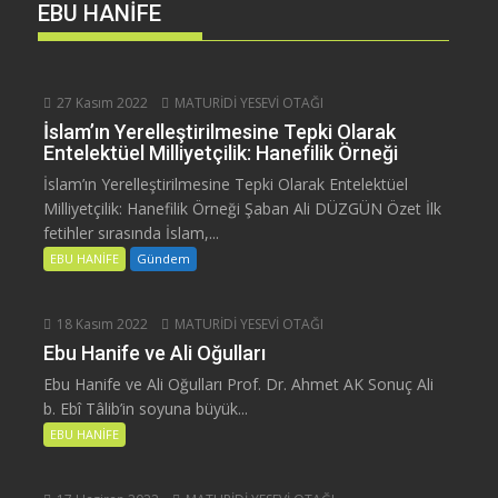
EBU HANİFE
27 Kasım 2022
MATURİDİ YESEVİ OTAĞI
İslam’ın Yerelleştirilmesine Tepki Olarak
Entelektüel Milliyetçilik: Hanefilik Örneği
İslam’ın Yerelleştirilmesine Tepki Olarak Entelektüel
Milliyetçilik: Hanefilik Örneği Şaban Ali DÜZGÜN Özet İlk
fetihler sırasında İslam,...
EBU HANİFE
Gündem
18 Kasım 2022
MATURİDİ YESEVİ OTAĞI
Ebu Hanife ve Ali Oğulları
Ebu Hanife ve Ali Oğulları Prof. Dr. Ahmet AK Sonuç Ali
b. Ebî Tâlib’in soyuna büyük...
EBU HANİFE