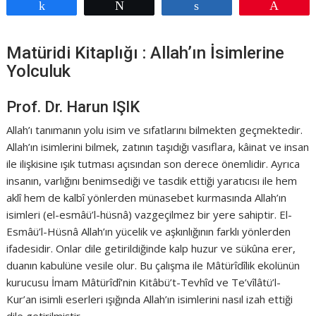
Paylaş
Tweetle
Paylaş
Pin
Matüridi Kitaplığı : Allah’ın İsimlerine
Yolculuk
Prof. Dr. Harun IŞIK
Allah’ı tanımanın yolu isim ve sıfatlarını bilmekten geçmektedir.
Allah’ın isimlerini bilmek, zatının taşıdığı vasıflara, kâinat ve insan
ile ilişkisine ışık tutması açısından son derece önemlidir. Ayrıca
insanın, varlığını benimsediği ve tasdik ettiği yaratıcısı ile hem
aklî hem de kalbî yönlerden münasebet kurmasında Allah’ın
isimleri (el-esmâü’l-hüsnâ) vazgeçilmez bir yere sahiptir. El-
Esmâü’l-Hüsnâ Allah’ın yücelik ve aşkınlığının farklı yönlerden
ifadesidir. Onlar dile getirildiğinde kalp huzur ve sükûna erer,
duanın kabulüne vesile olur. Bu çalışma ile Mâtürîdîlik ekolünün
kurucusu İmam Mâtürîdî’nin Kitâbü’t-Tevhîd ve Te’vîlâtü’l-
Kur’an isimli eserleri ışığında Allah’ın isimlerini nasıl izah ettiği