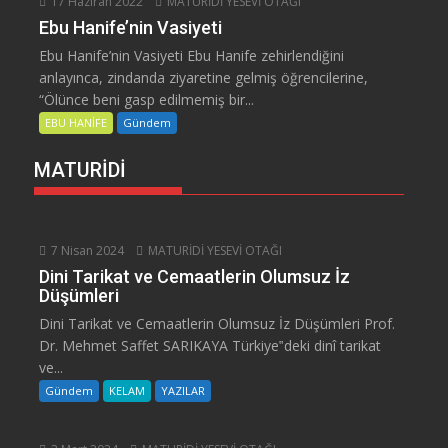
17 Haziran 2022
MATURİDİ YESEVİ OTAĞI
Ebu Hanife’nin Vasiyeti
Ebu Hanife’nin Vasiyeti Ebu Hanife zehirlendiğini
anlayınca, zindanda ziyaretine gelmiş öğrencilerine,
“Ölünce beni gasp edilmemiş bir...
EBU HANİFE
Gündem
MATURİDİ
7 Nisan 2024
MATURİDİ YESEVİ OTAĞI
Dini Tarikat ve Cemaatlerin Olumsuz İz
Düşümleri
Dini Tarikat ve Cemaatlerin Olumsuz İz Düşümleri Prof.
Dr. Mehmet Saffet SARIKAYA Türkiye‟deki dinî tarikat
ve...
Gündem
KELAM
YAZILAR