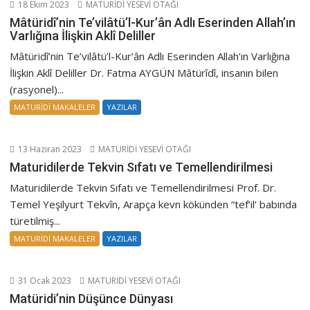
18 Ekim 2023
MATURİDİ YESEVİ OTAĞI
Mâtüridî’nin Te’vilâtü’l-Kur’ân Adlı Eserinden Allah’ın
Varlığına İlişkin Aklî Deliller
Mâtüridî’nin Te’vilâtü’l-Kur’ân Adlı Eserinden Allah’ın Varlığına
İlişkin Aklî Deliller Dr. Fatma AYGÜN Mâtürîdî, insanın bilen
(rasyonel)...
MATURİDİ MAKALELER
YAZILAR
13 Haziran 2023
MATURİDİ YESEVİ OTAĞI
Maturidilerde Tekvin Sıfatı ve Temellendirilmesi
Maturidilerde Tekvin Sıfatı ve Temellendirilmesi Prof. Dr.
Temel Yeşilyurt Tekvîn, Arapça kevn kökünden “tef’il’ babında
türetilmiş...
MATURİDİ MAKALELER
YAZILAR
31 Ocak 2023
MATURİDİ YESEVİ OTAĞI
Matüridi’nin Düşünce Dünyası