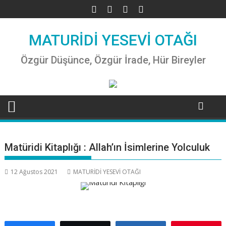
Skip
to
content
MATURİDİ YESEVİ OTAĞI
Özgür Düşünce, Özgür İrade, Hür Bireyler
Matüridi Kitaplığı : Allah’ın İsimlerine Yolculuk
12 Ağustos 2021
MATURİDİ YESEVİ OTAĞI