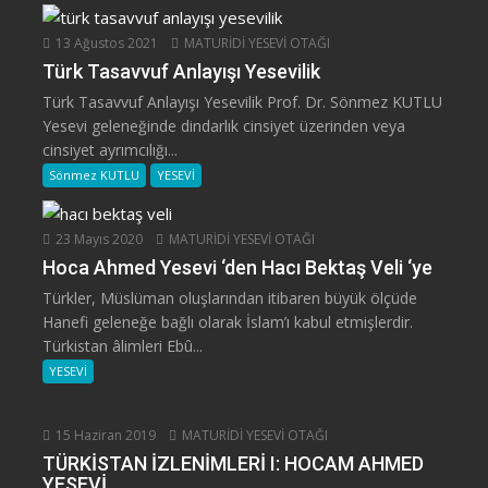
13 Ağustos 2021
MATURİDİ YESEVİ OTAĞI
Türk Tasavvuf Anlayışı Yesevilik
Türk Tasavvuf Anlayışı Yesevilik Prof. Dr. Sönmez KUTLU
Yesevi geleneğinde dindarlık cinsiyet üzerinden veya
cinsiyet ayrımcılığı...
Sönmez KUTLU
YESEVİ
23 Mayıs 2020
MATURİDİ YESEVİ OTAĞI
Hoca Ahmed Yesevi ‘den Hacı Bektaş Veli ‘ye
Türkler, Müslüman oluşlarından itibaren büyük ölçüde
Hanefi geleneğe bağlı olarak İslam’ı kabul etmişlerdir.
Türkistan âlimleri Ebû...
YESEVİ
15 Haziran 2019
MATURİDİ YESEVİ OTAĞI
TÜRKİSTAN İZLENİMLERİ I: HOCAM AHMED
YESEVİ