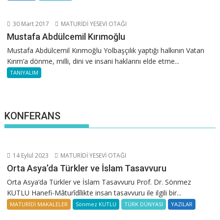
30 Mart 2017
MATURİDİ YESEVİ OTAĞI
Mustafa Abdülcemil Kırımoğlu
Mustafa Abdülcemil Kırımoğlu Yolbaşçılık yaptığı halkının Vatan
Kırım’a dönme, milli, dini ve insani haklarını elde etme...
TANIYALIM
KONFERANS
14 Eylül 2023
MATURİDİ YESEVİ OTAĞI
Orta Asya’da Türkler ve İslam Tasavvuru
Orta Asya’da Türkler ve İslam Tasavvuru Prof. Dr. Sönmez
KUTLU Hanefi-Mâturîdîlikte insan tasavvuru ile ilgili bir...
MATURİDİ MAKALELER
Sönmez KUTLU
TÜRK DÜNYASI
YAZILAR