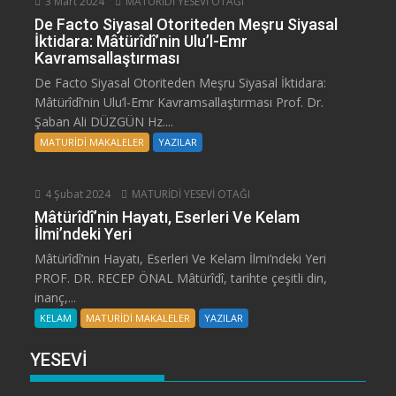
3 Mart 2024
MATURİDİ YESEVİ OTAĞI
De Facto Siyasal Otoriteden Meşru Siyasal
İktidara: Mâtürîdî’nin Ulu’l-Emr
Kavramsallaştırması
De Facto Siyasal Otoriteden Meşru Siyasal İktidara:
Mâtürîdî’nin Ulu’l-Emr Kavramsallaştırması Prof. Dr.
Şaban Ali DÜZGÜN Hz....
MATURİDİ MAKALELER
YAZILAR
4 Şubat 2024
MATURİDİ YESEVİ OTAĞI
Mâtürîdî’nin Hayatı, Eserleri Ve Kelam
İlmi’ndeki Yeri
Mâtürîdî’nin Hayatı, Eserleri Ve Kelam İlmi’ndeki Yeri
PROF. DR. RECEP ÖNAL Mâtürîdî, tarihte çeşitli din,
inanç,...
KELAM
MATURİDİ MAKALELER
YAZILAR
YESEVİ