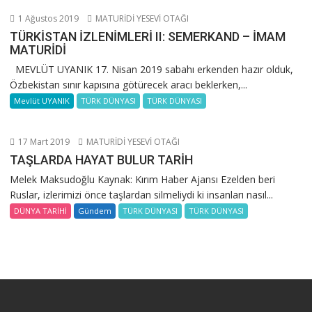
1 Ağustos 2019
MATURİDİ YESEVİ OTAĞI
TÜRKİSTAN İZLENİMLERİ II: SEMERKAND – İMAM
MATURİDİ
MEVLÜT UYANIK 17. Nisan 2019 sabahı erkenden hazır olduk,
Özbekistan sınır kapısına götürecek aracı beklerken,...
Mevlüt UYANIK
TÜRK DÜNYASI
TÜRK DÜNYASI
17 Mart 2019
MATURİDİ YESEVİ OTAĞI
TAŞLARDA HAYAT BULUR TARİH
Melek Maksudoğlu Kaynak: Kırım Haber Ajansı Ezelden beri
Ruslar, izlerimizi önce taşlardan silmeliydi ki insanları nasıl...
DÜNYA TARİHİ
Gündem
TÜRK DÜNYASI
TÜRK DÜNYASI