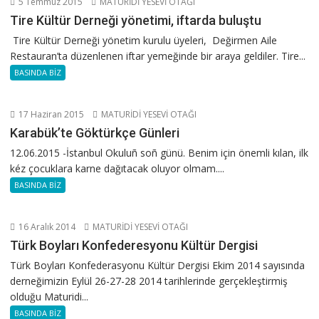
5 Temmuz 2015
MATURİDİ YESEVİ OTAĞI
Tire Kültür Derneği yönetimi, iftarda buluştu
Tire Kültür Derneği yönetim kurulu üyeleri, Değirmen Aile
Restauran’ta düzenlenen iftar yemeğinde bir araya geldiler. Tire...
BASINDA BİZ
17 Haziran 2015
MATURİDİ YESEVİ OTAĞI
Karabük’te Göktürkçe Günleri
12.06.2015 -İstanbul Okuluñ soñ günü. Benim için önemli kılan, ilk
kéz çocuklara karne dağıtacak oluyor olmam....
BASINDA BİZ
16 Aralık 2014
MATURİDİ YESEVİ OTAĞI
Türk Boyları Konfederesyonu Kültür Dergisi
Türk Boyları Konfederasyonu Kültür Dergisi Ekim 2014 sayısında
derneğimizin Eylül 26-27-28 2014 tarihlerinde gerçekleştirmiş
olduğu Maturidi...
BASINDA BİZ