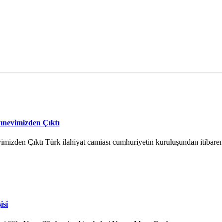
ınevimizden Çıktı
mizden Çıktı Türk ilahiyat camiası cumhuriyetin kuruluşundan itibaren
isi