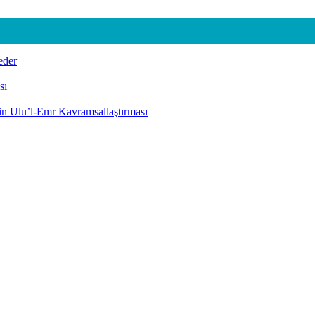
eder
sı
nin Ulu’l-Emr Kavramsallaştırması