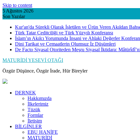
Skip to content
5 Ağustos 2026
Son Yazılar
Kur'an'da Sürekli Olarak İşletilen ve Ürün Veren Akıldan Bahs
Türk Tatar Ceditçiliği ve Türk Yüzyılı Konferansı
İslam’ın Akılcı Yorumunda İnsani ve Ahlaki Değerler Konferan
Dini Tarikat ve Cemaatlerin Olumsuz İz Düşümleri
De Facto Siyasal Otoriteden Meşru Siyasal İktidara: Mâtürîdî’
MATURİDİ YESEVİ OTAĞI
Özgür Düşünce, Özgür İrade, Hür Bireyler
DERNEK
Hakkımızda
İlkelerimiz
Tüzük
Formlar
İletişim
BİLGİNLER
EBU HANİFE
MATURİDİ