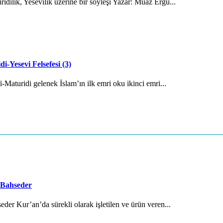
dilik, Yesevilik üzerine bir söyleşi Yazar: Muaz Ergü...
i-Yesevi Felsefesi (3)
-Maturidi gelenek İslam’ın ilk emri oku ikinci emri...
 Bahseder
der Kur’an’da sürekli olarak işletilen ve ürün veren...