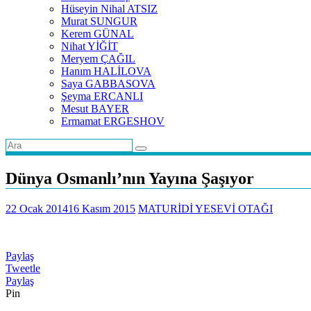
Hüseyin Nihal ATSIZ
Murat SUNGUR
Kerem GÜNAL
Nihat YİĞİT
Meryem ÇAĞIL
Hanım HALİLOVA
Saya GABBASOVA
Şeyma ERCANLI
Mesut BAYER
Ermamat ERGESHOV
Dünya Osmanlı’nın Yayına Şaşıyor
22 Ocak 2014
16 Kasım 2015
MATURİDİ YESEVİ OTAĞI
Paylaş
Tweetle
Paylaş
Pin