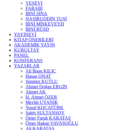
YESEVİ
FARABİ
İBNİ SİNA
NASİRUDDİN TUSİ
İBNİ MİSKEVEYH
İBNİ RÜŞD
YAYINEVİ
KİTAP ÖNERİLERİ
AKADEMİK YAYIN
KURULTAY
PANEL
KONFERANS
YAZARLAR
Ali İhsan KILIÇ
Hasan ONAT
Sönmez KUTLU
Ahmet Doğan ERGİN
Ahmet AK
H. Ahmet ÖZER
Mevlüt UYANIK
Yusuf KOCATÜRK
Saleh SULTANSOY
Ömer Faruk KARATAŞ
Ömer Hakan YAVAŞOĞLU
Ali KARATAŞ