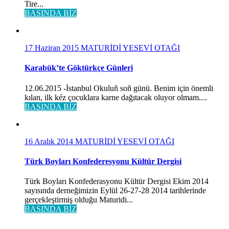
Tire...
BASINDA BİZ
17 Haziran 2015
MATURİDİ YESEVİ OTAĞI
Karabük’te Göktürkçe Günleri
12.06.2015 -İstanbul Okuluñ soñ günü. Benim için önemli
kılan, ilk kéz çocuklara karne dağıtacak oluyor olmam....
BASINDA BİZ
16 Aralık 2014
MATURİDİ YESEVİ OTAĞI
Türk Boyları Konfederesyonu Kültür Dergisi
Türk Boyları Konfederasyonu Kültür Dergisi Ekim 2014
sayısında derneğimizin Eylül 26-27-28 2014 tarihlerinde
gerçekleştirmiş olduğu Maturidi...
BASINDA BİZ