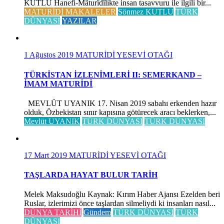
KUTLU Hanefi-Mâturîdîlikte insan tasavvuru ile ilgili bir...
MATURİDİ MAKALELER
Sönmez KUTLU
TÜRK
DÜNYASI
YAZILAR
1 Ağustos 2019
MATURİDİ YESEVİ OTAĞI
TÜRKİSTAN İZLENİMLERİ II: SEMERKAND –
İMAM MATURİDİ
MEVLÜT UYANIK 17. Nisan 2019 sabahı erkenden hazır
olduk, Özbekistan sınır kapısına götürecek aracı beklerken,...
Mevlüt UYANIK
TÜRK DÜNYASI
TÜRK DÜNYASI
17 Mart 2019
MATURİDİ YESEVİ OTAĞI
TAŞLARDA HAYAT BULUR TARİH
Melek Maksudoğlu Kaynak: Kırım Haber Ajansı Ezelden beri
Ruslar, izlerimizi önce taşlardan silmeliydi ki insanları nasıl...
DÜNYA TARİHİ
Gündem
TÜRK DÜNYASI
TÜRK
DÜNYASI