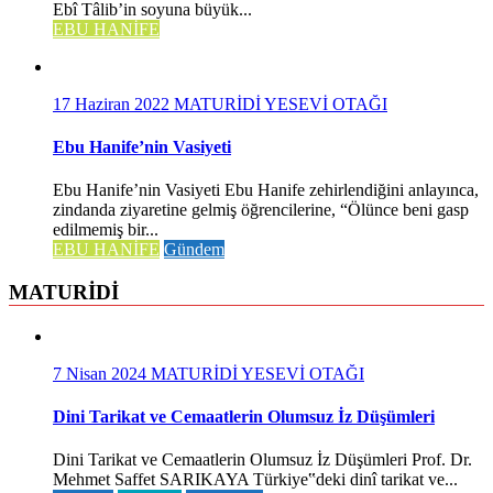
Ebî Tâlib’in soyuna büyük...
EBU HANİFE
17 Haziran 2022
MATURİDİ YESEVİ OTAĞI
Ebu Hanife’nin Vasiyeti
Ebu Hanife’nin Vasiyeti Ebu Hanife zehirlendiğini anlayınca,
zindanda ziyaretine gelmiş öğrencilerine, “Ölünce beni gasp
edilmemiş bir...
EBU HANİFE
Gündem
MATURİDİ
7 Nisan 2024
MATURİDİ YESEVİ OTAĞI
Dini Tarikat ve Cemaatlerin Olumsuz İz Düşümleri
Dini Tarikat ve Cemaatlerin Olumsuz İz Düşümleri Prof. Dr.
Mehmet Saffet SARIKAYA Türkiye‟deki dinî tarikat ve...