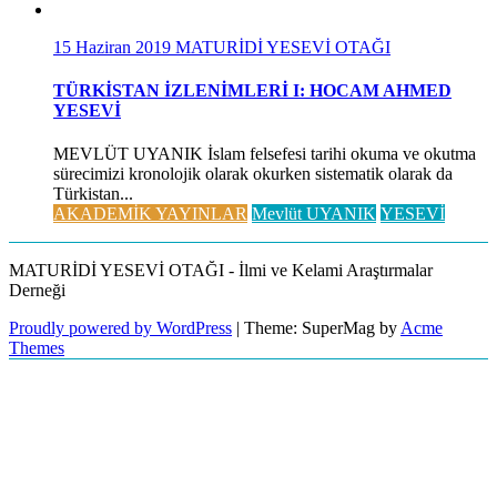
15 Haziran 2019
MATURİDİ YESEVİ OTAĞI
TÜRKİSTAN İZLENİMLERİ I: HOCAM AHMED
YESEVİ
MEVLÜT UYANIK İslam felsefesi tarihi okuma ve okutma
sürecimizi kronolojik olarak okurken sistematik olarak da
Türkistan...
AKADEMİK YAYINLAR
Mevlüt UYANIK
YESEVİ
MATURİDİ YESEVİ OTAĞI - İlmi ve Kelami Araştırmalar
Derneği
Proudly powered by WordPress
|
Theme: SuperMag by
Acme
Themes