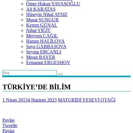
Ömer Hakan YAVAŞOĞLU
Ali KARATAŞ
Hüseyin Nihal ATSIZ
Murat SUNGUR
Kerem GÜNAL
Nihat YİĞİT
Meryem ÇAĞIL
Hanım HALİLOVA
Saya GABBASOVA
Şeyma ERCANLI
Mesut BAYER
Ermamat ERGESHOV
TÜRKİYE’DE BİLİM
1 Nisan 2015
4 Haziran 2023
MATURİDİ YESEVİ OTAĞI
Paylaş
Tweetle
Paylaş