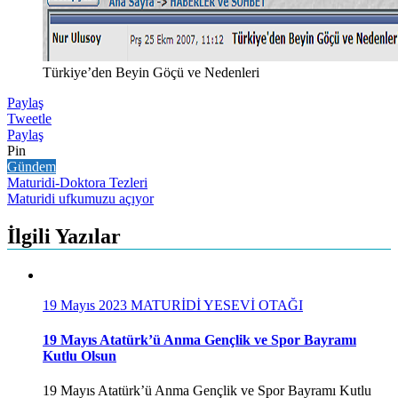
Türkiye’den Beyin Göçü ve Nedenleri
Paylaş
Tweetle
Paylaş
Pin
Gündem
Yazı
Maturidi-Doktora Tezleri
Maturidi ufkumuzu açıyor
gezinmesi
İlgili Yazılar
19 Mayıs 2023
MATURİDİ YESEVİ OTAĞI
19 Mayıs Atatürk’ü Anma Gençlik ve Spor Bayramı
Kutlu Olsun
19 Mayıs Atatürk’ü Anma Gençlik ve Spor Bayramı Kutlu