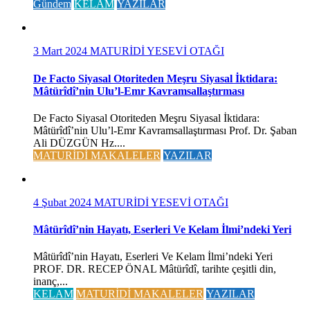
Gündem
KELAM
YAZILAR
3 Mart 2024
MATURİDİ YESEVİ OTAĞI
De Facto Siyasal Otoriteden Meşru Siyasal İktidara:
Mâtürîdî’nin Ulu’l-Emr Kavramsallaştırması
De Facto Siyasal Otoriteden Meşru Siyasal İktidara:
Mâtürîdî’nin Ulu’l-Emr Kavramsallaştırması Prof. Dr. Şaban
Ali DÜZGÜN Hz....
MATURİDİ MAKALELER
YAZILAR
4 Şubat 2024
MATURİDİ YESEVİ OTAĞI
Mâtürîdî’nin Hayatı, Eserleri Ve Kelam İlmi’ndeki Yeri
Mâtürîdî’nin Hayatı, Eserleri Ve Kelam İlmi’ndeki Yeri
PROF. DR. RECEP ÖNAL Mâtürîdî, tarihte çeşitli din,
inanç,...
KELAM
MATURİDİ MAKALELER
YAZILAR