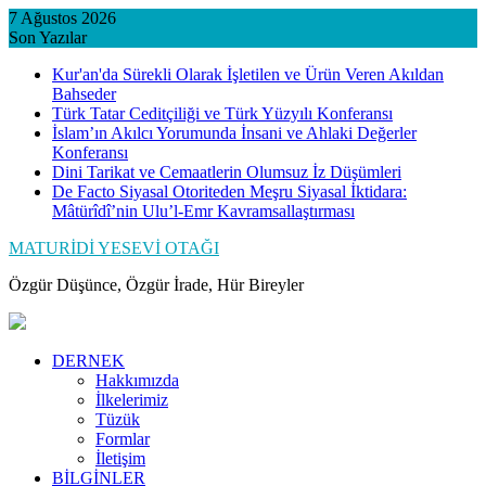
Skip
7 Ağustos 2026
to
Son Yazılar
content
Kur'an'da Sürekli Olarak İşletilen ve Ürün Veren Akıldan
Bahseder
Türk Tatar Ceditçiliği ve Türk Yüzyılı Konferansı
İslam’ın Akılcı Yorumunda İnsani ve Ahlaki Değerler
Konferansı
Dini Tarikat ve Cemaatlerin Olumsuz İz Düşümleri
De Facto Siyasal Otoriteden Meşru Siyasal İktidara:
Mâtürîdî’nin Ulu’l-Emr Kavramsallaştırması
MATURİDİ YESEVİ OTAĞI
Özgür Düşünce, Özgür İrade, Hür Bireyler
DERNEK
Hakkımızda
İlkelerimiz
Tüzük
Formlar
İletişim
BİLGİNLER