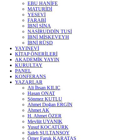
EBU HANİFE
MATURİDİ
YESEVİ
FARABİ
İBNİ SİNA
NASİRUDDİN TUSİ
İBNİ MİSKEVEYH
İBNİ RÜŞD
YAYINEVİ
KİTAP ÖNERİLERİ
AKADEMİK YAYIN
KURULTAY
PANEL
KONFERANS
YAZARLAR
Ali İhsan KILIÇ
Hasan ONAT
Sönmez KUTLU
Ahmet Doğan ERGİN
Ahmet AK
H. Ahmet ÖZER
Mevlüt UYANIK
Yusuf KOCATÜRK
Saleh SULTANSOY
Ömer Faruk KARATAŞ