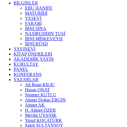
BİLGİNLER
EBU HANİFE
MATURİDİ
YESEVİ
FARABİ
İBNİ SİNA
NASİRUDDİN TUSİ
İBNİ MİSKEVEYH
İBNİ RÜŞD
YAYINEVİ
KİTAP ÖNERİLERİ
AKADEMİK YAYIN
KURULTAY
PANEL
KONFERANS
YAZARLAR
Ali İhsan KILIÇ
Hasan ONAT
Sönmez KUTLU
Ahmet Doğan ERGİN
Ahmet AK
H. Ahmet ÖZER
Mevlüt UYANIK
Yusuf KOCATÜRK
Saleh SULTANSOY