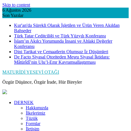
Skip to content
6 Ağustos 2026
Son Yazılar
Kur'an'da Sürekli Olarak İşletilen ve Ürün Veren Akıldan
Bahseder
Türk Tatar Ceditçiliği ve Türk Yüzyılı Konferansı
İslam’ın Akılcı Yorumunda İnsani ve Ahlaki Değerler
Konferansı
Dini Tarikat ve Cemaatlerin Olumsuz İz Düşümleri
De Facto Siyasal Otoriteden Meşru Siyasal İktidara:
Mâtürîdî’nin Ulu’l-Emr Kavramsallaştırması
MATURİDİ YESEVİ OTAĞI
Özgür Düşünce, Özgür İrade, Hür Bireyler
DERNEK
Hakkımızda
İlkelerimiz
Tüzük
Formlar
İletişim