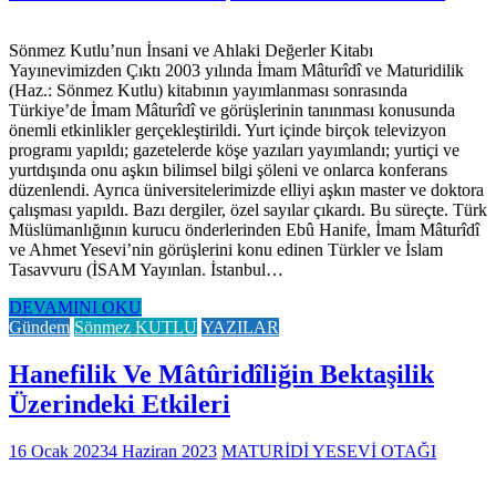
Sönmez Kutlu’nun İnsani ve Ahlaki Değerler Kitabı
Yayınevimizden Çıktı 2003 yılında İmam Mâturîdî ve Maturidilik
(Haz.: Sönmez Kutlu) kitabının yayımlanması sonrasında
Türkiye’de İmam Mâturîdî ve görüşlerinin tanınması konusunda
önemli etkinlikler gerçekleştirildi. Yurt içinde birçok televizyon
programı yapıldı; gazetelerde köşe yazıları yayımlandı; yurtiçi ve
yurtdışında onu aşkın bilimsel bilgi şöleni ve onlarca konferans
düzenlendi. Ayrıca üniversitelerimizde elliyi aşkın master ve doktora
çalışması yapıldı. Bazı dergiler, özel sayılar çıkardı. Bu süreçte. Türk
Müslümanlığının kurucu önderlerinden Ebû Hanife, İmam Mâturîdî
ve Ahmet Yesevi’nin görüşlerini konu edinen Türkler ve İslam
Tasavvuru (İSAM Yayınlan. İstanbul…
DEVAMINI OKU
Gündem
Sönmez KUTLU
YAZILAR
Hanefilik Ve Mâtûridîliğin Bektaşilik
Üzerindeki Etkileri
16 Ocak 2023
4 Haziran 2023
MATURİDİ YESEVİ OTAĞI