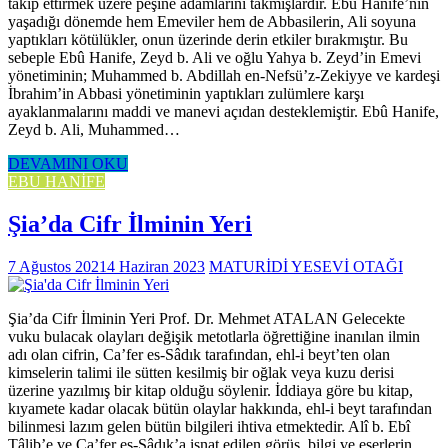
takip ettirmek üzere peşine adamlarını takmışlardır. Ebû Hanife’nin
yaşadığı dönemde hem Emeviler hem de Abbasilerin, Ali soyuna
yaptıkları kötülükler, onun üzerinde derin etkiler bırakmıştır. Bu
sebeple Ebû Hanife, Zeyd b. Ali ve oğlu Yahya b. Zeyd’in Emevi
yönetiminin; Muhammed b. Abdillah en-Nefsü’z-Zekiyye ve kardeşi
İbrahim’in Abbasi yönetiminin yaptıkları zulümlere karşı
ayaklanmalarını maddi ve manevi açıdan desteklemiştir. Ebû Hanife,
Zeyd b. Ali, Muhammed…
DEVAMINI OKU
EBU HANİFE
Şia’da Cifr İlminin Yeri
7 Ağustos 2021
4 Haziran 2023
MATURİDİ YESEVİ OTAĞI
Şia’da Cifr İlminin Yeri Prof. Dr. Mehmet ATALAN Gelecekte
vuku bulacak olayları değişik metotlarla öğrettiğine inanılan ilmin
adı olan cifrin, Ca’fer es-Sâdık tarafından, ehl-i beyt’ten olan
kimselerin talimi ile sütten kesilmiş bir oğlak veya kuzu derisi
üzerine yazılmış bir kitap olduğu söylenir. İddiaya göre bu kitap,
kıyamete kadar olacak bütün olaylar hakkında, ehl-i beyt tarafından
bilinmesi lazım gelen bütün bilgileri ihtiva etmektedir. Alî b. Ebî
Tâlib’e ve Ca’fer es-Sâdık’a isnat edilen görüş, bilgi ve eserlerin