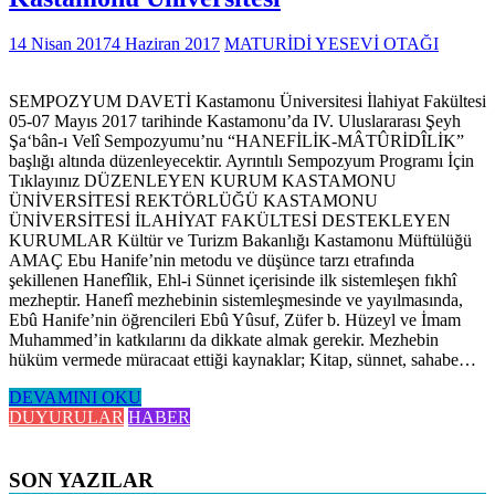
14 Nisan 2017
4 Haziran 2017
MATURİDİ YESEVİ OTAĞI
SEMPOZYUM DAVETİ Kastamonu Üniversitesi İlahiyat Fakültesi
05-07 Mayıs 2017 tarihinde Kastamonu’da IV. Uluslararası Şeyh
Şa‘bân-ı Velî Sempozyumu’nu “HANEFİLİK-MÂTÛRİDÎLİK”
başlığı altında düzenleyecektir. Ayrıntılı Sempozyum Programı İçin
Tıklayınız DÜZENLEYEN KURUM KASTAMONU
ÜNİVERSİTESİ REKTÖRLÜĞÜ KASTAMONU
ÜNİVERSİTESİ İLAHİYAT FAKÜLTESİ DESTEKLEYEN
KURUMLAR Kültür ve Turizm Bakanlığı Kastamonu Müftülüğü
AMAÇ Ebu Hanife’nin metodu ve düşünce tarzı etrafında
şekillenen Hanefîlik, Ehl-i Sünnet içerisinde ilk sistemleşen fıkhî
mezheptir. Hanefî mezhebinin sistemleşmesinde ve yayılmasında,
Ebû Hanife’nin öğrencileri Ebû Yûsuf, Züfer b. Hüzeyl ve İmam
Muhammed’in katkılarını da dikkate almak gerekir. Mezhebin
hüküm vermede müracaat ettiği kaynaklar; Kitap, sünnet, sahabe…
DEVAMINI OKU
DUYURULAR
HABER
SON YAZILAR