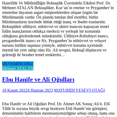
Hanefilik Ve Mâtûridîliğin Bektaşilik Üzerindeki Etkileri Prof. Dr.
Mehmet ATALAN Bektaşilikte, Kur’an’ın emrine ve Peygamber’in
sünnetine dayanan asgari müştereklerden oluşan özgün bir
Müslümanlık vardır. Ön planda tutulan dinî motifler, bütün
Müslümanların üzerinde ittifak ettiği inanç ve ibadet esaslarıdır.
Bektaşilikte ulûhiyet, nübüvvet ve ahiret inancını kapsayan temel
İslâm inançlarının oldukça merkezi ve yerleşik bir konumda
olduğunu gözlemlemek mümkündür. Ulûhiyet-Rububiyet inancı,
peygamberlik inancı ve Hz. Peygamber’in nübüvvet ve velayet
nurunu birlikte taşıması yönüyle, nübüvvet kurumu içerisinde
önemli bir yere sahip olan Hz. Ali sevgisi, Bektaşî düşüncesi ve
geleneği ile beraber temel renklerini…
DEVAMINI OKU
Mehmet ATALAN
Ebu Hanife ve Ali Oğulları
18 Kasım 2022
4 Haziran 2023
MATURİDİ YESEVİ OTAĞI
Ebu Hanife ve Ali Oğulları Prof. Dr. Ahmet AK Sonuç Ali b. Ebî
Tâlib’in soyuna büyük sevgi besleyen Ebû Hanife’nin görüşleri,
dönemindeki halifelerin memnuniyetsizliğine sebep olmuş, hatta onu