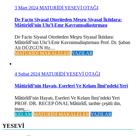
3 Mart 2024
MATURİDİ YESEVİ OTAĞI
De Facto Siyasal Otoriteden Meşru Siyasal İktidara:
Mâtürîdî’nin Ulu’l-Emr Kavramsallaştırması
De Facto Siyasal Otoriteden Meşru Siyasal İktidara:
Mâtürîdî’nin Ulu’l-Emr Kavramsallaştırması Prof. Dr. Şaban
Ali DÜZGÜN Hz....
MATURİDİ MAKALELER
YAZILAR
4 Şubat 2024
MATURİDİ YESEVİ OTAĞI
Mâtürîdî’nin Hayatı, Eserleri Ve Kelam İlmi’ndeki Yeri
Mâtürîdî’nin Hayatı, Eserleri Ve Kelam İlmi’ndeki Yeri
PROF. DR. RECEP ÖNAL Mâtürîdî, tarihte çeşitli din,
inanç,...
KELAM
MATURİDİ MAKALELER
YAZILAR
YESEVİ