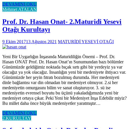
DEVAMINI OKU
Mehmet ATALAN
Prof. Dr. Hasan Onat- 2.Maturidi Yesevi
Otağı Kurultayı
9 Ekim 2017
13 Ağustos 2021
MATURİDİ YESEVİ OTAĞI
Yeni Bir Uygarlığın İnşasında Maturidiliğin Önemi – Prof. Dr.
Hasan ONAT Prof. Dr. Hasan Onat’ın Sunumundan bazı bölümler
Günümüzde geldiğimiz noktada bıçak sırtı gibi bir yerdeyiz ya var
olacağız ya yok olacağız. İnsanlığın yeni bir medeniyete ihtiyacı var.
Günümüzde her şeyin fıtratı bozulmuş durumda. Her medeniyeti
dinle bağlantısı var din olmadan bir medeniyet olmuyor. 2.si her
medeniyetin omurgasını bilim ve sanat oluşturuyor. 3. sü ise
medeniyetin evrensel boyutu bu üçünü yakaladığımızda yeni bir
medeniyet ortaya çıkar. Peki Yeni bir Medeniyet İnşa Edebilir miyiz?
Bu millet daha önce büyük medeniyetler yaratmıştır…
DEVAMINI OKU
2.KURULTAY