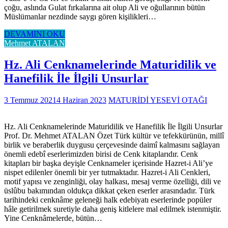
çoğu, aslında Gulat fırkalarına ait olup Ali ve oğullarının bütün
Müslümanlar nezdinde saygı gören kişilikleri…
DEVAMINI OKU
Mehmet ATALAN
Hz. Ali Cenknamelerinde Maturidilik ve
Hanefilik İle İlgili Unsurlar
3 Temmuz 2021
4 Haziran 2023
MATURİDİ YESEVİ OTAĞI
Hz. Ali Cenknamelerinde Maturidilik ve Hanefilik İle İlgili Unsurlar
Prof. Dr. Mehmet ATALAN Özet Türk kültür ve tefekkürünün, millî
birlik ve beraberlik duygusu çerçevesinde daimî kalmasını sağlayan
önemli edebî eserlerimizden birisi de Cenk kitaplarıdır. Cenk
kitapları bir başka deyişle Cenknameler içerisinde Hazret-i Ali’ye
nispet edilenler önemli bir yer tutmaktadır. Hazret-i Ali Cenkleri,
motif yapısı ve zenginliği, olay halkası, mesaj verme özelliği, dili ve
üslûbu bakımından oldukça dikkat çeken eserler arasındadır. Türk
tarihindeki cenknâme geleneği halk edebiyatı eserlerinde popüler
hâle getirilmek suretiyle daha geniş kitlelere mal edilmek istenmiştir.
Yine Cenknâmelerde, bütün…