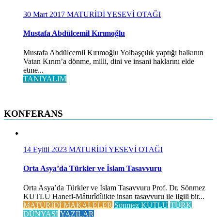
30 Mart 2017
MATURİDİ YESEVİ OTAĞI
Mustafa Abdülcemil Kırımoğlu
Mustafa Abdülcemil Kırımoğlu Yolbaşçılık yaptığı halkının
Vatan Kırım’a dönme, milli, dini ve insani haklarını elde
etme...
TANIYALIM
KONFERANS
14 Eylül 2023
MATURİDİ YESEVİ OTAĞI
Orta Asya’da Türkler ve İslam Tasavvuru
Orta Asya’da Türkler ve İslam Tasavvuru Prof. Dr. Sönmez
KUTLU Hanefi-Mâturîdîlikte insan tasavvuru ile ilgili bir...
MATURİDİ MAKALELER
Sönmez KUTLU
TÜRK
DÜNYASI
YAZILAR