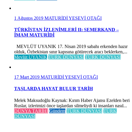
1 Ağustos 2019
MATURİDİ YESEVİ OTAĞI
TÜRKİSTAN İZLENİMLERİ II: SEMERKAND –
İMAM MATURİDİ
MEVLÜT UYANIK 17. Nisan 2019 sabahı erkenden hazır
olduk, Özbekistan sınır kapısına götürecek aracı beklerken,...
Mevlüt UYANIK
TÜRK DÜNYASI
TÜRK DÜNYASI
17 Mart 2019
MATURİDİ YESEVİ OTAĞI
TAŞLARDA HAYAT BULUR TARİH
Melek Maksudoğlu Kaynak: Kırım Haber Ajansı Ezelden beri
Ruslar, izlerimizi önce taşlardan silmeliydi ki insanları nasıl...
DÜNYA TARİHİ
Gündem
TÜRK DÜNYASI
TÜRK
DÜNYASI