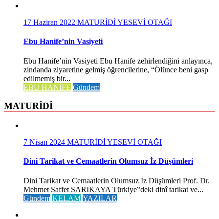
17 Haziran 2022
MATURİDİ YESEVİ OTAĞI
Ebu Hanife’nin Vasiyeti
Ebu Hanife’nin Vasiyeti Ebu Hanife zehirlendiğini anlayınca,
zindanda ziyaretine gelmiş öğrencilerine, “Ölünce beni gasp
edilmemiş bir...
EBU HANİFE
Gündem
MATURİDİ
7 Nisan 2024
MATURİDİ YESEVİ OTAĞI
Dini Tarikat ve Cemaatlerin Olumsuz İz Düşümleri
Dini Tarikat ve Cemaatlerin Olumsuz İz Düşümleri Prof. Dr.
Mehmet Saffet SARIKAYA Türkiye‟deki dinî tarikat ve...
Gündem
KELAM
YAZILAR