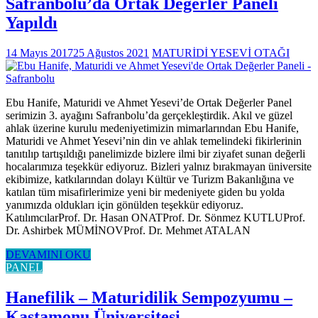
Safranbolu’da Ortak Değerler Paneli
Yapıldı
14 Mayıs 2017
25 Ağustos 2021
MATURİDİ YESEVİ OTAĞI
Ebu Hanife, Maturidi ve Ahmet Yesevi’de Ortak Değerler Panel
serimizin 3. ayağını Safranbolu’da gerçekleştirdik. Akıl ve güzel
ahlak üzerine kurulu medeniyetimizin mimarlarından Ebu Hanife,
Maturidi ve Ahmet Yesevi’nin din ve ahlak temelindeki fikirlerinin
tanıtılıp tartışıldığı panelimizde bizlere ilmi bir ziyafet sunan değerli
hocalarımıza teşekkür ediyoruz. Bizleri yalnız bırakmayan üniversite
ekibimize, katkılarından dolayı Kültür ve Turizm Bakanlığına ve
katılan tüm misafirlerimize yeni bir medeniyete giden bu yolda
yanımızda oldukları için gönülden teşekkür ediyoruz.
KatılımcılarProf. Dr. Hasan ONATProf. Dr. Sönmez KUTLUProf.
Dr. Ashirbek MÜMİNOVProf. Dr. Mehmet ATALAN
DEVAMINI OKU
PANEL
Hanefilik – Maturidilik Sempozyumu –
Kastamonu Üniversitesi