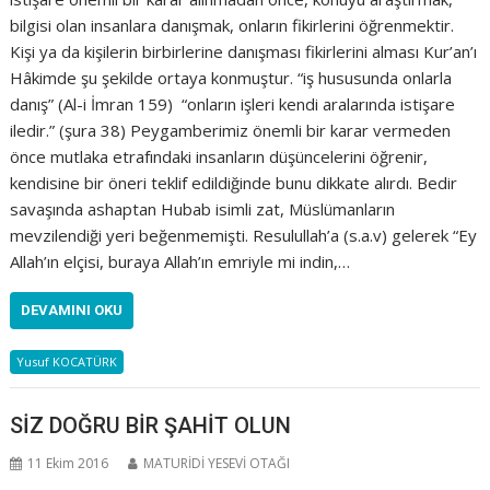
bilgisi olan insanlara danışmak, onların fikirlerini öğrenmektir.
Kişi ya da kişilerin birbirlerine danışması fikirlerini alması Kur’an’ı
Hâkimde şu şekilde ortaya konmuştur. “iş hususunda onlarla
danış” (Al-i İmran 159) “onların işleri kendi aralarında istişare
iledir.” (şura 38) Peygamberimiz önemli bir karar vermeden
önce mutlaka etrafındaki insanların düşüncelerini öğrenir,
kendisine bir öneri teklif edildiğinde bunu dikkate alırdı. Bedir
savaşında ashaptan Hubab isimli zat, Müslümanların
mevzilendiği yeri beğenmemişti. Resulullah’a (s.a.v) gelerek “Ey
Allah’ın elçisi, buraya Allah’ın emriyle mi indin,…
DEVAMINI OKU
Yusuf KOCATÜRK
SİZ DOĞRU BİR ŞAHİT OLUN
11 Ekim 2016
MATURİDİ YESEVİ OTAĞI