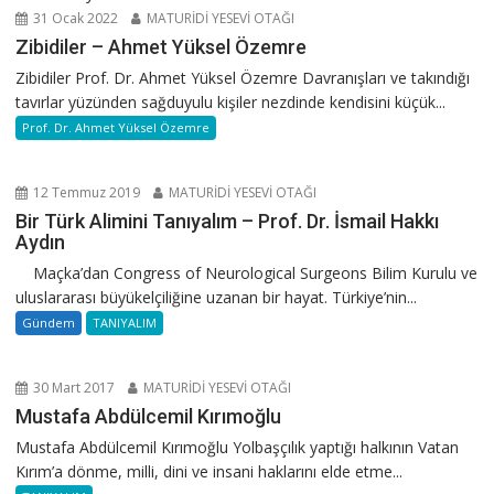
31 Ocak 2022
MATURİDİ YESEVİ OTAĞI
Zibidiler – Ahmet Yüksel Özemre
Zibidiler Prof. Dr. Ahmet Yüksel Özemre Davranışları ve takındığı
tavırlar yüzünden sağduyulu kişiler nezdinde kendisini küçük...
Prof. Dr. Ahmet Yüksel Özemre
12 Temmuz 2019
MATURİDİ YESEVİ OTAĞI
Bir Türk Alimini Tanıyalım – Prof. Dr. İsmail Hakkı
Aydın
Maçka’dan Congress of Neurological Surgeons Bilim Kurulu ve
uluslararası büyükelçiliğine uzanan bir hayat. Türkiye’nin...
Gündem
TANIYALIM
30 Mart 2017
MATURİDİ YESEVİ OTAĞI
Mustafa Abdülcemil Kırımoğlu
Mustafa Abdülcemil Kırımoğlu Yolbaşçılık yaptığı halkının Vatan
Kırım’a dönme, milli, dini ve insani haklarını elde etme...