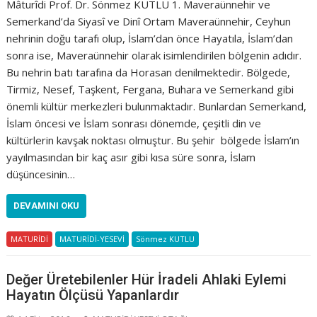
Mâturîdi Prof. Dr. Sönmez KUTLU 1. Maveraünnehir ve
Semerkand’da Siyasî ve Dinî Ortam Maveraünnehir, Ceyhun
nehrinin doğu tarafı olup, İslam’dan önce Hayatıla, İslam’dan
sonra ise, Maveraünnehir olarak isimlendirilen bölgenin adıdır.
Bu nehrin batı tarafına da Horasan denilmektedir. Bölgede,
Tirmiz, Nesef, Taşkent, Fergana, Buhara ve Semerkand gibi
önemli kültür merkezleri bulunmaktadır. Bunlardan Semerkand,
İslam öncesi ve İslam sonrası dönemde, çeşitli din ve
kültürlerin kavşak noktası olmuştur. Bu şehir bölgede İslam’ın
yayılmasından bir kaç asır gibi kısa süre sonra, İslam
düşüncesinin…
DEVAMINI OKU
MATURİDİ
MATURİDİ-YESEVİ
Sönmez KUTLU
Değer Üretebilenler Hür İradeli Ahlaki Eylemi
Hayatın Ölçüsü Yapanlardır