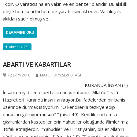
ilkidir. O yaratıcısına en yakın ve en benzer olanıdır. Bu akıl ilk
bilişle hem kendini hem de yaratıcısını akl eder. Varoluş ilk
akıldan sadır olmuş ve…
DEVAMINI OKU
H. Ahmet ÖZER
ABARTI VE KABARTILAR
12 Ekim 2016
MATURİDİ YESEVİ OTAĞI
KURANDA İNSAN (1)
İnsanı en iyi bilen elbette ki onu yaratandır. Allah’u Teâlâ
Hazretleri Kuranda insanı anlatıyor.Bu ifadelerden bir bahis
üzerinde durmak istiyorum. “O kendilerini tezkiye edip
duranları görüyor musun? “ (nisa-49) Kendilerini temize
çıkaranlardan kastedilenlerin Yahudiler olduğunda âlimlerimiz
ittifak etmişlerdir. “Yahudiler ve Hıristiyanlar, bizler Allah’ın
oğullarıyız ve muhibbiyiz!” (maide-18) “Cennete ancak Yahudi