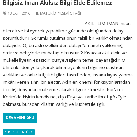
Bilgisiz İman Akılsız Bilgi Elde Edilemez
13 Ekim 2016
MATURİDİ YESEVİ OTAĞI
AKIL-İLİM-İMAN İnsan
bilerek ve isteyerek yapabilme gücünde olduğundan dolayı
sorumludur.1 Sorumlu tutulma onun “akıllı bir varlık” olmasından
dolayıdır. O, bu asli özelliğinden dolayı “emaneti yüklenmiş,
emir ve nehiylerle muhatap olmuştur.2 Kısacası akıl, dinin ve
mükellefiyetin esasıdır; dünyevi işlerin temel dayanağıdır. O,
bilinenlerden yola çıkarak bilinmeyenlerin bilgisine ulaştıran,
varlıkları ve onlarla ilgili bilgileri tasnif eden, insana kıyas yapma
imkânı veren zihni bir alettir. Aklın en önemli fonksiyonlarından
biri dış dünyadan malzeme alarak bilgi üretmektir. Kur’an-ı
Kerim’de kişinin kendisine, dış dünyaya, tarihe ibret gözüyle
bakması, buradan Allah’ın varlığı ve kudreti ile ilgili…
DEVAMINI OKU
Yusuf KOCATÜRK