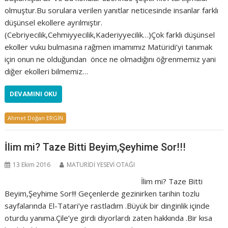
olmuştur.Bu sorulara verilen yanıtlar neticesinde insanlar farklı
düşünsel ekollere ayrılmıştır.
(Cebriyecilik,Cehmiyyecilik,Kaderiyyecilik…)Çok farklı düşünsel
ekoller vuku bulmasına rağmen imamımız Matüridi’yi tanımak
için onun ne olduğundan önce ne olmadığını öğrenmemiz yani
diğer ekolleri bilmemiz…
DEVAMINI OKU
Ahmet Doğan ERGİN
İlim mi? Taze Bitti Beyim,Şeyhime Sor!!!
13 Ekim 2016
MATURİDİ YESEVİ OTAĞI
İlim mi? Taze Bitti
Beyim,Şeyhime Sor!!! Geçenlerde gezinirken tarihin tozlu
sayfalarında El-Tatari’ye rastladım .Büyük bir dinginlik içinde
oturdu yanıma.Çile’ye girdi diyorlardı zaten hakkında .Bir kısa