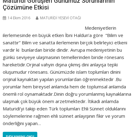
Maturidi Görüşleri Günümüz Sorunlarının
Çözümüne Etkisi
14 Ekim 2016
MATURİDİ YESEVİ OTAĞI
Medeniyetlerin
ilerlemesinde en büyük etken İbni Haldun’a göre “Bilim ve
sanattır” Bilim ve sanatta ilerlemenin birçok belirleyici etkeni
vardır ki bunlardan biride dindir. Avrupa medeniyetinin bu
günkü seviyeye ulaşmasının temellerinden biride rönesans
hareketidir.Orjinal vahyin dışına çıkmış dini anlayışa tepki
oluşumudur rönesans. Günümüzde islam toplumları dinini
orijinal kaynaktan yapılan yorumlardan öğrenmektedir .Bu
yorumlar hem bireysel anlamda hem de toplumsal anlamda
önemli rol oynamaktadır.Dinin doğru yorumlanmış kaynaklarına
ulaşmak çok büyük önem arzetmektedir. İtikadi anlamda
Maturidi’yi takip eden Türk toplumları Ehli Sünnet olduklarını
söylemelerine rağmen ehli sünnet anlayışının fikir ve yorum
önderliğini yapan…
DEVAMINI OKU