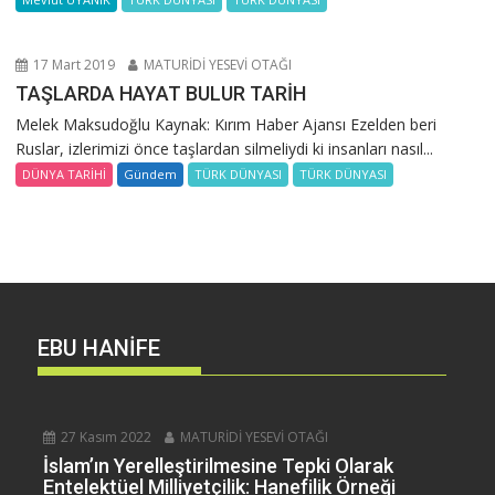
17 Mart 2019
MATURİDİ YESEVİ OTAĞI
TAŞLARDA HAYAT BULUR TARİH
Melek Maksudoğlu Kaynak: Kırım Haber Ajansı Ezelden beri
Ruslar, izlerimizi önce taşlardan silmeliydi ki insanları nasıl...
DÜNYA TARİHİ
Gündem
TÜRK DÜNYASI
TÜRK DÜNYASI
EBU HANİFE
27 Kasım 2022
MATURİDİ YESEVİ OTAĞI
İslam’ın Yerelleştirilmesine Tepki Olarak
Entelektüel Milliyetçilik: Hanefilik Örneği