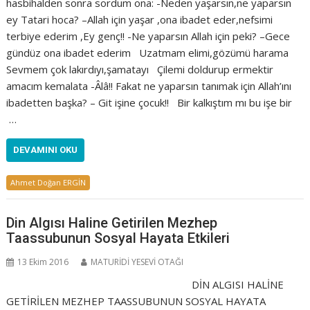
hasbihalden sonra sordum ona: -Neden yaşarsın,ne yaparsın
ey Tatari hoca? –Allah için yaşar ,ona ibadet eder,nefsimi
terbiye ederim ,Ey genç!! -Ne yaparsın Allah için peki? –Gece
gündüz ona ibadet ederim Uzatmam elimi,gözümü harama
Sevmem çok lakırdıyı,şamatayı Çilemi doldurup ermektir
amacım kemalata -Âlâ!! Fakat ne yaparsın tanımak için Allah’ını
ibadetten başka? – Git işine çocuk!! Bir kalkıştım mı bu işe bir
…
DEVAMINI OKU
Ahmet Doğan ERGİN
Din Algısı Haline Getirilen Mezhep
Taassubunun Sosyal Hayata Etkileri
13 Ekim 2016
MATURİDİ YESEVİ OTAĞI
DİN ALGISI HALİNE
GETİRİLEN MEZHEP TAASSUBUNUN SOSYAL HAYATA