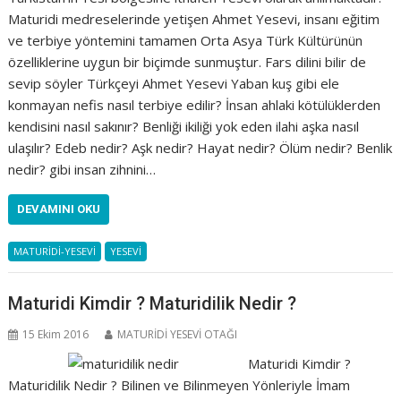
Maturidi medreselerinde yetişen Ahmet Yesevi, insanı eğitim
ve terbiye yöntemini tamamen Orta Asya Türk Kültürünün
özelliklerine uygun bir biçimde sunmuştur. Fars dilini bilir de
sevip söyler Türkçeyi Ahmet Yesevi Yaban kuş gibi ele
konmayan nefis nasıl terbiye edilir? İnsan ahlaki kötülüklerden
kendisini nasıl sakınır? Benliği ikiliği yok eden ilahi aşka nasıl
ulaşılır? Edeb nedir? Aşk nedir? Hayat nedir? Ölüm nedir? Benlik
nedir? gibi insan zihnini…
DEVAMINI OKU
MATURİDİ-YESEVİ
YESEVİ
Maturidi Kimdir ? Maturidilik Nedir ?
15 Ekim 2016
MATURİDİ YESEVİ OTAĞI
Maturidi Kimdir ?
Maturidilik Nedir ? Bilinen ve Bilinmeyen Yönleriyle İmam