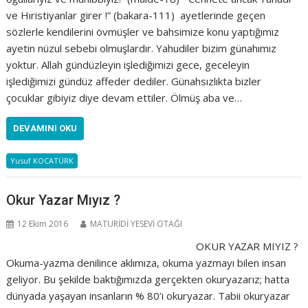
ve Hıristiyanlar girer !” (bakara-111) ayetlerinde geçen
sözlerle kendilerini övmüşler ve bahsimize konu yaptığımız
ayetin nüzul sebebi olmuşlardır. Yahudiler bizim günahımız
yoktur. Allah gündüzleyin işlediğimizi gece, geceleyin
işlediğimizi gündüz affeder dediler. Günahsızlıkta bizler
çocuklar gibiyiz diye devam ettiler. Ölmüş aba ve…
DEVAMINI OKU
Yusuf KOCATÜRK
Okur Yazar Mıyız ?
12 Ekim 2016
MATURİDİ YESEVİ OTAĞI
OKUR YAZAR MIYIZ ?
Okuma-yazma denilince aklımıza, okuma yazmayı bilen insan
geliyor. Bu şekilde baktığımızda gerçekten okuryazarız; hatta
dünyada yaşayan insanların % 80’i okuryazar. Tabii okuryazar