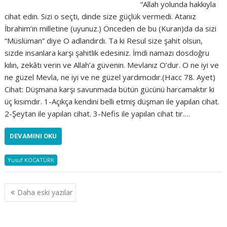
“Allah yolunda hakkıyla
cihat edin. Sizi o seçti, dinde size güçlük vermedi. Atanız
İbrahim’in milletine (uyunuz.) Önceden de bu (Kuran)da da sizi
“Müslüman” diye O adlandırdı. Ta ki Resul size şahit olsun,
sizde insanlara karşı şahitlik edesiniz. İmdi namazı dosdoğru
kılın, zekâtı verin ve Allah’a güvenin. Mevlanız O’dur. O ne iyi ve
ne güzel Mevla, ne iyi ve ne güzel yardımcıdır.(Hacc 78. Ayet)
Cihat: Düşmana karşı savunmada bütün gücünü harcamaktır ki
üç kısımdır. 1-Açıkça kendini belli etmiş düşman ile yapılan cihat.
2-Şeytan ile yapılan cihat. 3-Nefis ile yapılan cihat tır.…
DEVAMINI OKU
Yusuf KOCATÜRK
Yazı
Daha eski yazılar
gezinmesi