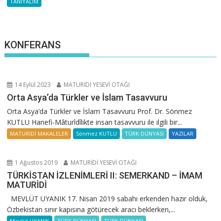
TANIYALIM
KONFERANS
14 Eylül 2023
MATURİDİ YESEVİ OTAĞI
Orta Asya’da Türkler ve İslam Tasavvuru
Orta Asya’da Türkler ve İslam Tasavvuru Prof. Dr. Sönmez
KUTLU Hanefi-Mâturîdîlikte insan tasavvuru ile ilgili bir...
MATURİDİ MAKALELER
Sönmez KUTLU
TÜRK DÜNYASI
YAZILAR
1 Ağustos 2019
MATURİDİ YESEVİ OTAĞI
TÜRKİSTAN İZLENİMLERİ II: SEMERKAND – İMAM
MATURİDİ
MEVLÜT UYANIK 17. Nisan 2019 sabahı erkenden hazır olduk,
Özbekistan sınır kapısına götürecek aracı beklerken,...
Mevlüt UYANIK
TÜRK DÜNYASI
TÜRK DÜNYASI