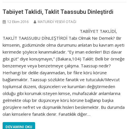
Tabiiyet Taklidi, Taklit Taassubu Dinleştirdi
12 Ekim 2016
MATURİDİ YESEVİ OTAĞI
TABİİYET TAKLİDİ,
TAKLİT TAASSUBU DİNLEŞTİRDİ Tabi Olmak Ne Demek? Bir
kimsenin, güdümünde olma durumunu anlatan bu kavram ayeti
kerimede şöylece kınanmaktadır. “Ey iman edenler! Bizi davar
gibi güt” diye konuşmayın,” (Bakara,104) Taklit: Belli bir örneğe
benzemeye veya benzetmeye çalışma. Taassup nedir?
Herhangi bir delile dayanmadan, bir fikre körü körüne
bağlanmaktır. Taassup sözlükte fanatik ve tutuculuk/Mevcut
toplumsal düzeni, düşünceleri ve kurumları değiştirmeden
olduğu gibi korumak isteyen kimse, muhafazakâr anlamlarına
gelmekte olup bir düşünceye körü körüne bağlanıp başka
görüşlere nefret ve düşmanlık hisleri beslemektir. Bu durumda
olan kimselere fanatik denir. Fanatiklik diğer…
DEVAMINI OKU