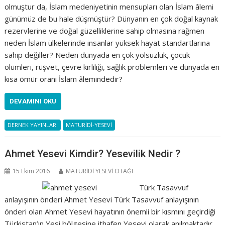
olmuştur da, İslam medeniyetinin mensupları olan İslam âlemi
günümüz de bu hale düşmüştür? Dünyanın en çok doğal kaynak
rezervlerine ve doğal güzelliklerine sahip olmasına rağmen
neden İslam ülkelerinde insanlar yüksek hayat standartlarına
sahip değiller? Neden dünyada en çok yolsuzluk, çocuk
ölümleri, rüşvet, çevre kirliliği, sağlık problemleri ve dünyada en
kısa ömür oranı İslam âlemindedir?
DEVAMINI OKU
DERNEK YAYINLARI
MATURİDİ-YESEVİ
Ahmet Yesevi Kimdir? Yesevilik Nedir ?
15 Ekim 2016
MATURİDİ YESEVİ OTAĞI
Türk Tasavvuf
anlayışının önderi Ahmet Yesevi Türk Tasavvuf anlayışının
önderi olan Ahmet Yesevi hayatının önemli bir kısmını geçirdiği
Türkistan’ın Yesi bölgesine ithafen Yesevi olarak anılmaktadır.