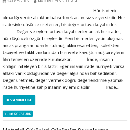
14 Ekim 2016
MATURİDİ YESEVİ OTAĞI
Hür iradenin
olmadığı yerde ahlaktan bahsetmek anlamsız ve yersizdir. Hür
iradesiyle düşünce üretenler, bir değer ortaya koyabilirler.
Değer ve eylem ortaya koyabilenler ancak hür iradeli,
hür düşünceli özgür bireylerdir. Yeni bir medeniyetin oluşması
ancak prangalarından kurtulmuş, aklını esaretten, kölelikten
tabiiyet ve taklit zindanından hürriyete kavuşturmuş bireylerin
fikri temelleri üzerinde kurulacaktır. İrade, insanın
kimliğini niteleyen bir sıfattır. Eğer insanın irade hürriyeti varsa
ahlaklı varlık olduğundan ve değer algısından bahsedilebilir.
Değer üretmek, değer vermek doğru değerlendirme yapmak
irade hürriyetine sahip insanın eylemi olabilir. İrade…
DEVAMINI OKU
Yusuf KOCATÜRK