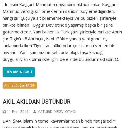
iddiasını Kaşgarlı Mahmut’a dayandırmaktadır fakat Kaşgarlı
Mahmud verdiği şiir örneklerinin sahibini söylemediğinden,
hangi şiir Çuçu’ya ait bilememekteyiz ve bu bizleri şiirleriyle
birlikte bilinen Uygur Devletinde yaşamış başka bir şaire
götürmektedir. Yani bilinen ilk Türk şairi şiirleriyle birlikte Aprin
çur Tigin’dir!! Aprinçur, ismi Gökte yanan yani güne eş
anlamında iken Tigin ismi hükümdar çocuklarına verilen bir
ünvandı. Yani şairimiz bir şehzade olup, taşa kazıdığı
duygularıyla ilk olma özelliğini de elinde bulundurmaktadır. O…
DEVAMINI OKU
Ahmet Doğan ERGİN
AKIL AKILDAN ÜSTÜNDÜR
11 Ekim 2016
MATURİDİ YESEVİ OTAĞI
DANIŞMA İslam’ın temel kavramlarından biride “istişaredir”
istişare önemli bir karar alınmadan önce, konuyu araştırmak,