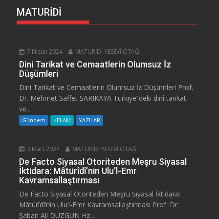
MATURİDİ
7 Nisan 2024
MATURİDİ YESEVİ OTAĞI
Dini Tarikat ve Cemaatlerin Olumsuz İz
Düşümleri
Dini Tarikat ve Cemaatlerin Olumsuz İz Düşümleri Prof.
Dr. Mehmet Saffet SARIKAYA Türkiye‟deki dinî tarikat
ve...
Gündem
KELAM
YAZILAR
3 Mart 2024
MATURİDİ YESEVİ OTAĞI
De Facto Siyasal Otoriteden Meşru Siyasal
İktidara: Mâtürîdî’nin Ulu’l-Emr
Kavramsallaştırması
De Facto Siyasal Otoriteden Meşru Siyasal İktidara:
Mâtürîdî’nin Ulu’l-Emr Kavramsallaştırması Prof. Dr.
Şaban Ali DÜZGÜN Hz....