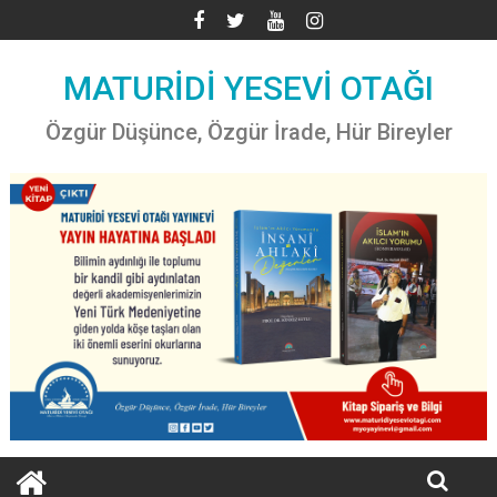
Skip
to
content
MATURİDİ YESEVİ OTAĞI
Özgür Düşünce, Özgür İrade, Hür Bireyler