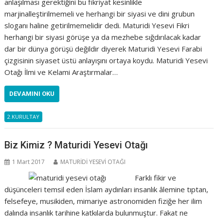
anlaşılması gerektiğini bu fikriyat kesinlikle
marjinalleştirilmemeli ve herhangi bir siyasi ve dini grubun
sloganı haline getirilmemelidir dedi. Maturidi Yesevi Fikri
herhangi bir siyasi görüşe ya da mezhebe sığdırılacak kadar
dar bir dünya görüşü değildir diyerek Maturidi Yesevi Farabi
çizgisinin siyaset üstü anlayışını ortaya koydu. Maturidi Yesevi
Otağı İlmi ve Kelami Araştırmalar…
DEVAMINI OKU
2.KURULTAY
Biz Kimiz ? Maturidi Yesevi Otağı
1 Mart 2017
MATURİDİ YESEVİ OTAĞI
Farklı fikir ve
düşünceleri temsil eden İslam aydınları insanlık âlemine tıptan,
felsefeye, musikiden, mimariye astronomiden fiziğe her ilim
dalında insanlık tarihine katkılarda bulunmuştur. Fakat ne