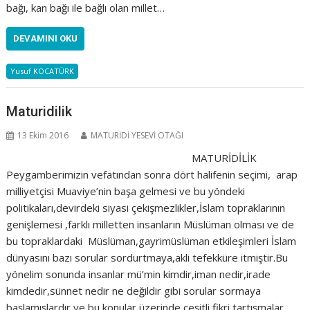
bağı, kan bağı ile bağlı olan millet…
DEVAMINI OKU
Yusuf KOCATÜRK
Maturidilik
13 Ekim 2016
MATURİDİ YESEVİ OTAĞI
MATURİDİLİK
Peygamberimizin vefatından sonra dört halifenin seçimi, arap
milliyetçisi Muaviye’nin başa gelmesi ve bu yöndeki
politikaları,devirdeki siyasi çekişmezlikler,İslam topraklarının
genişlemesi ,farklı milletten insanların Müslüman olması ve de
bu topraklardaki Müslüman,gayrimüslüman etkileşimleri İslam
dünyasını bazı sorular sordurtmaya,akli tefekküre itmiştir.Bu
yönelim sonunda insanlar mü’min kimdir,iman nedir,irade
kimdedir,sünnet nedir ne değildir gibi sorular sormaya
başlamışlardır ve bu konular üzerinde çeşitli fikri tartışmalar