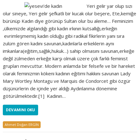
Yeri gelir yar olup sızı
olur sineye, Yeri gelir şefkatli bir kucak olur beşere, Ete,kemiğe
bürünüp Kadın diye görünüp Sultan olur bu aleme… Feminizim
,ülkemizde algılandığı gibi kadın ırkının kutsallığı,erkeğin
evrimleşmemiş kadın olduğu gibi radikal fikirlerin yanı sıra
zulüm gören kadını savunan,kadınlarla erkeklerin aynı
imkanlara(eğitim,sağlık,hukuk…) sahip olmasını savunan,erkeğe
değil zülmeden erkeğe karşı olmak üzere çok farklı feminist
grupları mevcuttur. Modern anlamda bir felsefe ve bir hareket
olarak feminizmin kökeni kadının eğitimi hakkını savunan Lady
Mary Wortley Montagu ve Marquis de Condorcet gibi özgür
düşünürlerin de içinde yer aldığı Aydınlanma dönemine
götürülmektedir.[1] Kadının…
DEVAMINI OKU
Ahmet Doğan ERGİN