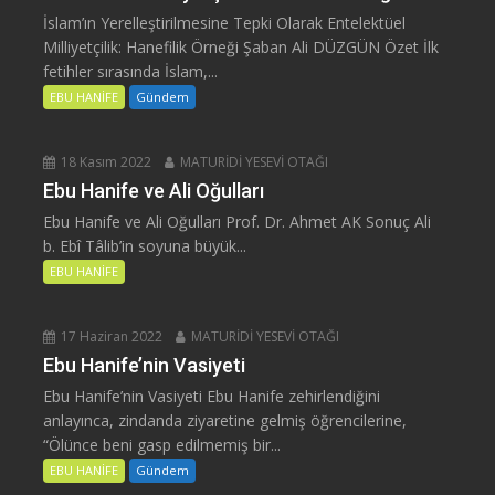
İslam’ın Yerelleştirilmesine Tepki Olarak Entelektüel
Milliyetçilik: Hanefilik Örneği Şaban Ali DÜZGÜN Özet İlk
fetihler sırasında İslam,...
EBU HANİFE
Gündem
18 Kasım 2022
MATURİDİ YESEVİ OTAĞI
Ebu Hanife ve Ali Oğulları
Ebu Hanife ve Ali Oğulları Prof. Dr. Ahmet AK Sonuç Ali
b. Ebî Tâlib’in soyuna büyük...
EBU HANİFE
17 Haziran 2022
MATURİDİ YESEVİ OTAĞI
Ebu Hanife’nin Vasiyeti
Ebu Hanife’nin Vasiyeti Ebu Hanife zehirlendiğini
anlayınca, zindanda ziyaretine gelmiş öğrencilerine,
“Ölünce beni gasp edilmemiş bir...
EBU HANİFE
Gündem