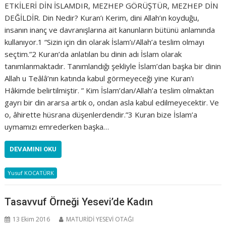
ETKİLERİ DİN İSLAMDIR, MEZHEP GÖRÜŞTÜR, MEZHEP DİN
DEĞİLDİR. Din Nedir? Kuran’ı Kerim, dini Allah’ın koyduğu,
insanın inanç ve davranışlarına ait kanunların bütünü anlamında
kullanıyor.1 “Sizin için din olarak İslam’ı/Allah’a teslim olmayı
seçtim.”2 Kuran’da anlatılan bu dinin adı İslam olarak
tanımlanmaktadır. Tanımlandığı şekliyle İslam’dan başka bir dinin
Allah u Teâlâ’nın katında kabul görmeyeceği yine Kuran’ı
Hâkimde belirtilmiştir. ” Kim İslam’dan/Allah’a teslim olmaktan
gayrı bir din ararsa artık o, ondan asla kabul edilmeyecektir. Ve
o, âhirette hüsrana düşenlerdendir.”3 Kuran bize İslam’a
uymamızı emrederken başka…
DEVAMINI OKU
Yusuf KOCATÜRK
Tasavvuf Örneği Yesevi’de Kadın
13 Ekim 2016
MATURİDİ YESEVİ OTAĞI