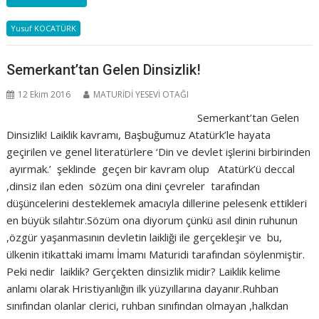
Yusuf KOCATÜRK
Semerkant’tan Gelen Dinsizlik!
12 Ekim 2016
MATURİDİ YESEVİ OTAĞI
Semerkant’tan Gelen
Dinsizlik! Laiklik kavramı, Başbuğumuz Atatürk’le hayata
geçirilen ve genel literatürlere ‘Din ve devlet işlerini birbirinden
ayırmak.’ şeklinde geçen bir kavram olup Atatürk’ü deccal
,dinsiz ilan eden sözüm ona dini çevreler tarafından
düşüncelerini desteklemek amacıyla dillerine pelesenk ettikleri
en büyük silahtır.Sözüm ona diyorum çünkü asıl dinin ruhunun
,özgür yaşanmasının devletin laikliği ile gerçekleşir ve bu,
ülkenin itikattaki imamı İmamı Maturidi tarafından söylenmiştir.
Peki nedir laiklik? Gerçekten dinsizlik midir? Laiklik kelime
anlamı olarak Hristiyanlığın ilk yüzyıllarına dayanır.Ruhban
sınıfından olanlar clerici, ruhban sınıfından olmayan ,halkdan