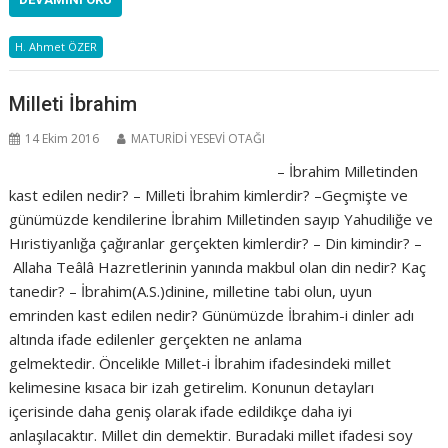
H. Ahmet ÖZER
Milleti İbrahim
14 Ekim 2016
MATURİDİ YESEVİ OTAĞI
– İbrahim Milletinden
kast edilen nedir? – Milleti İbrahim kimlerdir? –Geçmişte ve
günümüzde kendilerine İbrahim Milletinden sayıp Yahudiliğe ve
Hıristiyanlığa çağıranlar gerçekten kimlerdir? – Din kimindir? –
Allaha Teâlâ Hazretlerinin yanında makbul olan din nedir? Kaç
tanedir? – İbrahim(A.S.)dinine, milletine tabi olun, uyun
emrinden kast edilen nedir? Günümüzde İbrahim-i dinler adı
altında ifade edilenler gerçekten ne anlama
gelmektedir. Öncelikle Millet-i İbrahim ifadesindeki millet
kelimesine kısaca bir izah getirelim. Konunun detayları
içerisinde daha geniş olarak ifade edildikçe daha iyi
anlaşılacaktır. Millet din demektir. Buradaki millet ifadesi soy