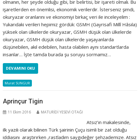
olmanın, her şeyde olduğu gibi, bir belirtisi, bir işareti olmalı. Bu
işaretlerden en önemlisi, ekonomik verilerdir. İsterseniz şimdi,
okuryazar oranlarını ve ekonomiyi birkaç veri ile inceleyelim :
Yukarıdaki verileri hepimiz gördük: GSMH (Gayrisafi Millî Hâsıla)
yüksek olan ülkelerde okuryazar, GSMH düşük olan ülkelerde
okuryazar, GSMH düşük olan ülkelerde yaşayanlarda
düşünebilen, akıl edebilen, hasta olabilen aynı standartlarda
insanlar… İşte tamda burada şu soruyu sormamız…
DEVAMINI OKU
Murat SUNGUR
Aprinçur Tigin
11 Ekim 2016
MATURİDİ YESEVİ OTAĞI
Atsız’ın makalesinde,
ilk yazılı olarak bilinen Türk şairinin Çuçu isimli bir zat olduğu
iddiasını araştırırken ,rastladım saygıdeğer şehzademize. Atsız