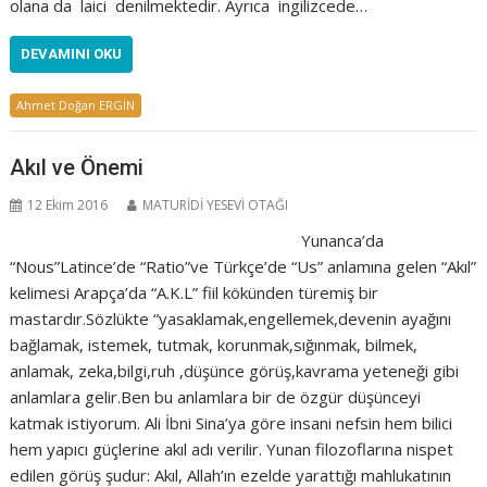
olana da laici denilmektedir. Ayrıca ingilizcede…
DEVAMINI OKU
Ahmet Doğan ERGİN
Akıl ve Önemi
12 Ekim 2016
MATURİDİ YESEVİ OTAĞI
Yunanca’da
“Nous”Latince’de “Ratio”ve Türkçe’de “Us” anlamına gelen “Akıl”
kelimesi Arapça’da “A.K.L” fiil kökünden türemiş bir
mastardır.Sözlükte “yasaklamak,engellemek,devenin ayağını
bağlamak, istemek, tutmak, korunmak,sığınmak, bilmek,
anlamak, zeka,bilgi,ruh ,düşünce görüş,kavrama yeteneği gibi
anlamlara gelir.Ben bu anlamlara bir de özgür düşünceyi
katmak istiyorum. Ali İbni Sina’ya göre insani nefsin hem bilici
hem yapıcı güçlerine akıl adı verilir. Yunan filozoflarına nispet
edilen görüş şudur: Akıl, Allah’ın ezelde yarattığı mahlukatının