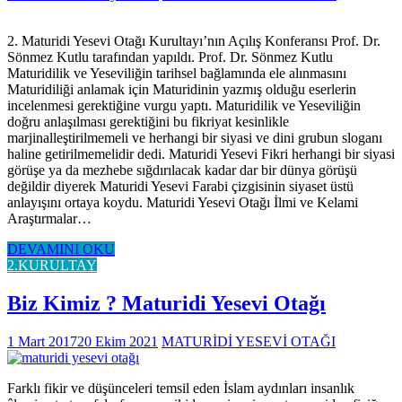
2. Maturidi Yesevi Otağı Kurultayı’nın Açılış Konferansı Prof. Dr.
Sönmez Kutlu tarafından yapıldı. Prof. Dr. Sönmez Kutlu
Maturidilik ve Yeseviliğin tarihsel bağlamında ele alınmasını
Maturidiliği anlamak için Maturidinin yazmış olduğu eserlerin
incelenmesi gerektiğine vurgu yaptı. Maturidilik ve Yeseviliğin
doğru anlaşılması gerektiğini bu fikriyat kesinlikle
marjinalleştirilmemeli ve herhangi bir siyasi ve dini grubun sloganı
haline getirilmemelidir dedi. Maturidi Yesevi Fikri herhangi bir siyasi
görüşe ya da mezhebe sığdırılacak kadar dar bir dünya görüşü
değildir diyerek Maturidi Yesevi Farabi çizgisinin siyaset üstü
anlayışını ortaya koydu. Maturidi Yesevi Otağı İlmi ve Kelami
Araştırmalar…
DEVAMINI OKU
2.KURULTAY
Biz Kimiz ? Maturidi Yesevi Otağı
1 Mart 2017
20 Ekim 2021
MATURİDİ YESEVİ OTAĞI
Farklı fikir ve düşünceleri temsil eden İslam aydınları insanlık