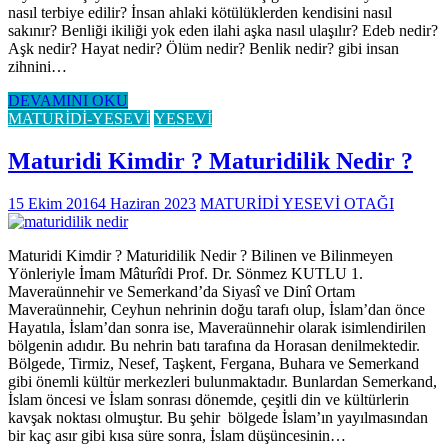
nasıl terbiye edilir? İnsan ahlaki kötülüklerden kendisini nasıl
sakınır? Benliği ikiliği yok eden ilahi aşka nasıl ulaşılır? Edeb nedir?
Aşk nedir? Hayat nedir? Ölüm nedir? Benlik nedir? gibi insan
zihnini…
DEVAMINI OKU
MATURİDİ-YESEVİ
YESEVİ
Maturidi Kimdir ? Maturidilik Nedir ?
15 Ekim 2016
4 Haziran 2023
MATURİDİ YESEVİ OTAĞI
Maturidi Kimdir ? Maturidilik Nedir ? Bilinen ve Bilinmeyen
Yönleriyle İmam Mâturîdi Prof. Dr. Sönmez KUTLU 1.
Maveraünnehir ve Semerkand’da Siyasî ve Dinî Ortam
Maveraünnehir, Ceyhun nehrinin doğu tarafı olup, İslam’dan önce
Hayatıla, İslam’dan sonra ise, Maveraünnehir olarak isimlendirilen
bölgenin adıdır. Bu nehrin batı tarafına da Horasan denilmektedir.
Bölgede, Tirmiz, Nesef, Taşkent, Fergana, Buhara ve Semerkand
gibi önemli kültür merkezleri bulunmaktadır. Bunlardan Semerkand,
İslam öncesi ve İslam sonrası dönemde, çeşitli din ve kültürlerin
kavşak noktası olmuştur. Bu şehir bölgede İslam’ın yayılmasından
bir kaç asır gibi kısa süre sonra, İslam düşüncesinin…