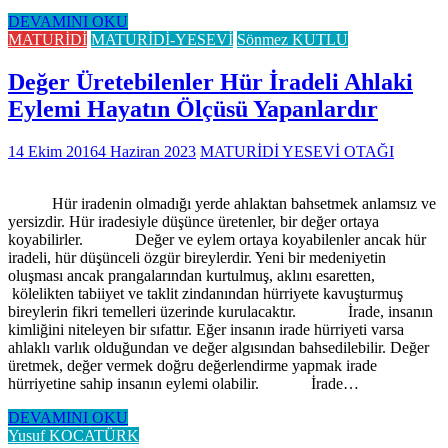
DEVAMINI OKU
MATURİDİ
MATURİDİ-YESEVİ
Sönmez KUTLU
Değer Üretebilenler Hür İradeli Ahlaki
Eylemi Hayatın Ölçüsü Yapanlardır
14 Ekim 2016
4 Haziran 2023
MATURİDİ YESEVİ OTAĞI
Hür iradenin olmadığı yerde ahlaktan bahsetmek anlamsız ve
yersizdir. Hür iradesiyle düşünce üretenler, bir değer ortaya
koyabilirler. Değer ve eylem ortaya koyabilenler ancak hür
iradeli, hür düşünceli özgür bireylerdir. Yeni bir medeniyetin
oluşması ancak prangalarından kurtulmuş, aklını esaretten,
kölelikten tabiiyet ve taklit zindanından hürriyete kavuşturmuş
bireylerin fikri temelleri üzerinde kurulacaktır. İrade, insanın
kimliğini niteleyen bir sıfattır. Eğer insanın irade hürriyeti varsa
ahlaklı varlık olduğundan ve değer algısından bahsedilebilir. Değer
üretmek, değer vermek doğru değerlendirme yapmak irade
hürriyetine sahip insanın eylemi olabilir. İrade…
DEVAMINI OKU
Yusuf KOCATÜRK