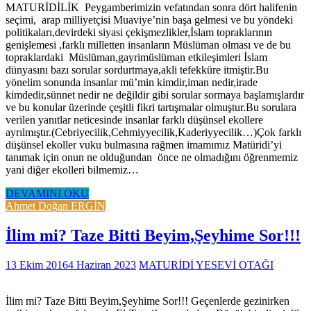
MATURİDİLİK Peygamberimizin vefatından sonra dört halifenin
seçimi, arap milliyetçisi Muaviye’nin başa gelmesi ve bu yöndeki
politikaları,devirdeki siyasi çekişmezlikler,İslam topraklarının
genişlemesi ,farklı milletten insanların Müslüman olması ve de bu
topraklardaki Müslüman,gayrimüslüman etkileşimleri İslam
dünyasını bazı sorular sordurtmaya,akli tefekküre itmiştir.Bu
yönelim sonunda insanlar mü’min kimdir,iman nedir,irade
kimdedir,sünnet nedir ne değildir gibi sorular sormaya başlamışlardır
ve bu konular üzerinde çeşitli fikri tartışmalar olmuştur.Bu sorulara
verilen yanıtlar neticesinde insanlar farklı düşünsel ekollere
ayrılmıştır.(Cebriyecilik,Cehmiyyecilik,Kaderiyyecilik…)Çok farklı
düşünsel ekoller vuku bulmasına rağmen imamımız Matüridi’yi
tanımak için onun ne olduğundan önce ne olmadığını öğrenmemiz
yani diğer ekolleri bilmemiz…
DEVAMINI OKU
Ahmet Doğan ERGİN
İlim mi? Taze Bitti Beyim,Şeyhime Sor!!!
13 Ekim 2016
4 Haziran 2023
MATURİDİ YESEVİ OTAĞI
İlim mi? Taze Bitti Beyim,Şeyhime Sor!!! Geçenlerde gezinirken