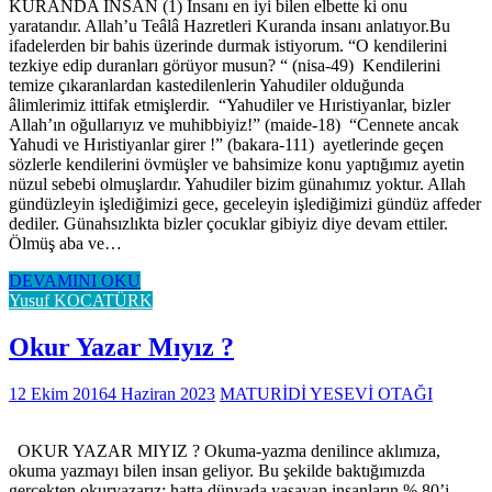
KURANDA İNSAN (1) İnsanı en iyi bilen elbette ki onu
yaratandır. Allah’u Teâlâ Hazretleri Kuranda insanı anlatıyor.Bu
ifadelerden bir bahis üzerinde durmak istiyorum. “O kendilerini
tezkiye edip duranları görüyor musun? “ (nisa-49) Kendilerini
temize çıkaranlardan kastedilenlerin Yahudiler olduğunda
âlimlerimiz ittifak etmişlerdir. “Yahudiler ve Hıristiyanlar, bizler
Allah’ın oğullarıyız ve muhibbiyiz!” (maide-18) “Cennete ancak
Yahudi ve Hıristiyanlar girer !” (bakara-111) ayetlerinde geçen
sözlerle kendilerini övmüşler ve bahsimize konu yaptığımız ayetin
nüzul sebebi olmuşlardır. Yahudiler bizim günahımız yoktur. Allah
gündüzleyin işlediğimizi gece, geceleyin işlediğimizi gündüz affeder
dediler. Günahsızlıkta bizler çocuklar gibiyiz diye devam ettiler.
Ölmüş aba ve…
DEVAMINI OKU
Yusuf KOCATÜRK
Okur Yazar Mıyız ?
12 Ekim 2016
4 Haziran 2023
MATURİDİ YESEVİ OTAĞI
OKUR YAZAR MIYIZ ? Okuma-yazma denilince aklımıza,
okuma yazmayı bilen insan geliyor. Bu şekilde baktığımızda
gerçekten okuryazarız; hatta dünyada yaşayan insanların % 80’i