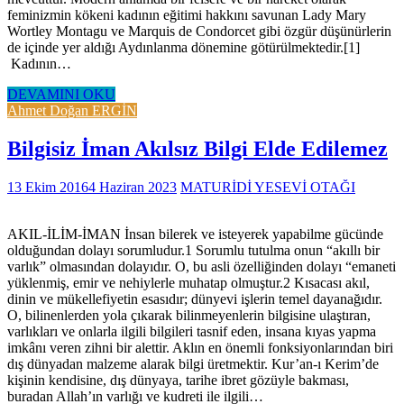
feminizmin kökeni kadının eğitimi hakkını savunan Lady Mary
Wortley Montagu ve Marquis de Condorcet gibi özgür düşünürlerin
de içinde yer aldığı Aydınlanma dönemine götürülmektedir.[1]
Kadının…
DEVAMINI OKU
Ahmet Doğan ERGİN
Bilgisiz İman Akılsız Bilgi Elde Edilemez
13 Ekim 2016
4 Haziran 2023
MATURİDİ YESEVİ OTAĞI
AKIL-İLİM-İMAN İnsan bilerek ve isteyerek yapabilme gücünde
olduğundan dolayı sorumludur.1 Sorumlu tutulma onun “akıllı bir
varlık” olmasından dolayıdır. O, bu asli özelliğinden dolayı “emaneti
yüklenmiş, emir ve nehiylerle muhatap olmuştur.2 Kısacası akıl,
dinin ve mükellefiyetin esasıdır; dünyevi işlerin temel dayanağıdır.
O, bilinenlerden yola çıkarak bilinmeyenlerin bilgisine ulaştıran,
varlıkları ve onlarla ilgili bilgileri tasnif eden, insana kıyas yapma
imkânı veren zihni bir alettir. Aklın en önemli fonksiyonlarından biri
dış dünyadan malzeme alarak bilgi üretmektir. Kur’an-ı Kerim’de
kişinin kendisine, dış dünyaya, tarihe ibret gözüyle bakması,
buradan Allah’ın varlığı ve kudreti ile ilgili…