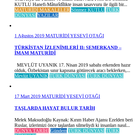
KUTLU Hanefi-Mâturîdîlikte insan tasavvuru ile ilgili bir...
MATURİDİ MAKALELER
Sönmez KUTLU
TÜRK
DÜNYASI
YAZILAR
1 Ağustos 2019
MATURİDİ YESEVİ OTAĞI
TÜRKİSTAN İZLENİMLERİ II: SEMERKAND –
İMAM MATURİDİ
MEVLÜT UYANIK 17. Nisan 2019 sabahı erkenden hazır
olduk, Özbekistan sınır kapısına götürecek aracı beklerken,...
Mevlüt UYANIK
TÜRK DÜNYASI
TÜRK DÜNYASI
17 Mart 2019
MATURİDİ YESEVİ OTAĞI
TAŞLARDA HAYAT BULUR TARİH
Melek Maksudoğlu Kaynak: Kırım Haber Ajansı Ezelden beri
Ruslar, izlerimizi önce taşlardan silmeliydi ki insanları nasıl...
DÜNYA TARİHİ
Gündem
TÜRK DÜNYASI
TÜRK