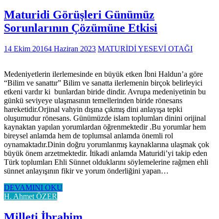
Maturidi Görüşleri Günümüz
Sorunlarının Çözümüne Etkisi
14 Ekim 2016
4 Haziran 2023
MATURİDİ YESEVİ OTAĞI
Medeniyetlerin ilerlemesinde en büyük etken İbni Haldun’a göre
“Bilim ve sanattır” Bilim ve sanatta ilerlemenin birçok belirleyici
etkeni vardır ki bunlardan biride dindir. Avrupa medeniyetinin bu
günkü seviyeye ulaşmasının temellerinden biride rönesans
hareketidir.Orjinal vahyin dışına çıkmış dini anlayışa tepki
oluşumudur rönesans. Günümüzde islam toplumları dinini orijinal
kaynaktan yapılan yorumlardan öğrenmektedir .Bu yorumlar hem
bireysel anlamda hem de toplumsal anlamda önemli rol
oynamaktadır.Dinin doğru yorumlanmış kaynaklarına ulaşmak çok
büyük önem arzetmektedir. İtikadi anlamda Maturidi’yi takip eden
Türk toplumları Ehli Sünnet olduklarını söylemelerine rağmen ehli
sünnet anlayışının fikir ve yorum önderliğini yapan…
DEVAMINI OKU
H. Ahmet ÖZER
Milleti İbrahim