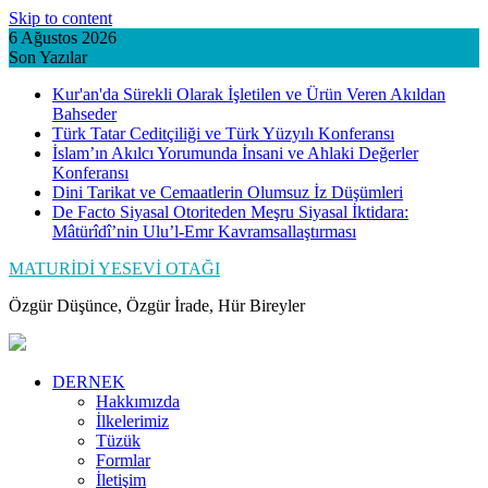
Skip to content
6 Ağustos 2026
Son Yazılar
Kur'an'da Sürekli Olarak İşletilen ve Ürün Veren Akıldan
Bahseder
Türk Tatar Ceditçiliği ve Türk Yüzyılı Konferansı
İslam’ın Akılcı Yorumunda İnsani ve Ahlaki Değerler
Konferansı
Dini Tarikat ve Cemaatlerin Olumsuz İz Düşümleri
De Facto Siyasal Otoriteden Meşru Siyasal İktidara:
Mâtürîdî’nin Ulu’l-Emr Kavramsallaştırması
MATURİDİ YESEVİ OTAĞI
Özgür Düşünce, Özgür İrade, Hür Bireyler
DERNEK
Hakkımızda
İlkelerimiz
Tüzük
Formlar
İletişim