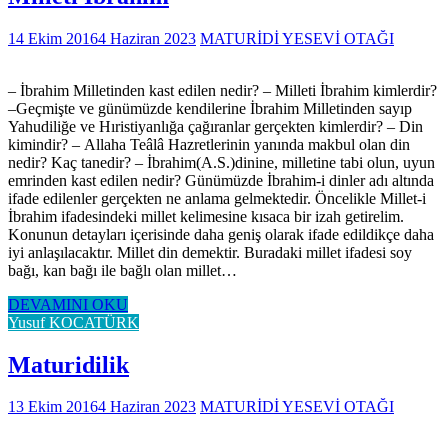
14 Ekim 2016
4 Haziran 2023
MATURİDİ YESEVİ OTAĞI
– İbrahim Milletinden kast edilen nedir? – Milleti İbrahim kimlerdir?
–Geçmişte ve günümüzde kendilerine İbrahim Milletinden sayıp
Yahudiliğe ve Hıristiyanlığa çağıranlar gerçekten kimlerdir? – Din
kimindir? – Allaha Teâlâ Hazretlerinin yanında makbul olan din
nedir? Kaç tanedir? – İbrahim(A.S.)dinine, milletine tabi olun, uyun
emrinden kast edilen nedir? Günümüzde İbrahim-i dinler adı altında
ifade edilenler gerçekten ne anlama gelmektedir. Öncelikle Millet-i
İbrahim ifadesindeki millet kelimesine kısaca bir izah getirelim.
Konunun detayları içerisinde daha geniş olarak ifade edildikçe daha
iyi anlaşılacaktır. Millet din demektir. Buradaki millet ifadesi soy
bağı, kan bağı ile bağlı olan millet…
DEVAMINI OKU
Yusuf KOCATÜRK
Maturidilik
13 Ekim 2016
4 Haziran 2023
MATURİDİ YESEVİ OTAĞI