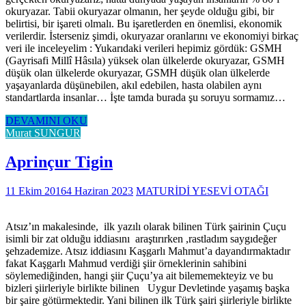
okuryazar. Tabii okuryazar olmanın, her şeyde olduğu gibi, bir
belirtisi, bir işareti olmalı. Bu işaretlerden en önemlisi, ekonomik
verilerdir. İsterseniz şimdi, okuryazar oranlarını ve ekonomiyi birkaç
veri ile inceleyelim : Yukarıdaki verileri hepimiz gördük: GSMH
(Gayrisafi Millî Hâsıla) yüksek olan ülkelerde okuryazar, GSMH
düşük olan ülkelerde okuryazar, GSMH düşük olan ülkelerde
yaşayanlarda düşünebilen, akıl edebilen, hasta olabilen aynı
standartlarda insanlar… İşte tamda burada şu soruyu sormamız…
DEVAMINI OKU
Murat SUNGUR
Aprinçur Tigin
11 Ekim 2016
4 Haziran 2023
MATURİDİ YESEVİ OTAĞI
Atsız’ın makalesinde, ilk yazılı olarak bilinen Türk şairinin Çuçu
isimli bir zat olduğu iddiasını araştırırken ,rastladım saygıdeğer
şehzademize. Atsız iddiasını Kaşgarlı Mahmut’a dayandırmaktadır
fakat Kaşgarlı Mahmud verdiği şiir örneklerinin sahibini
söylemediğinden, hangi şiir Çuçu’ya ait bilememekteyiz ve bu
bizleri şiirleriyle birlikte bilinen Uygur Devletinde yaşamış başka
bir şaire götürmektedir. Yani bilinen ilk Türk şairi şiirleriyle birlikte