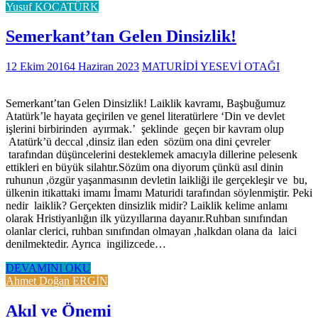
Yusuf KOCATÜRK
Semerkant’tan Gelen Dinsizlik!
12 Ekim 2016
4 Haziran 2023
MATURİDİ YESEVİ OTAĞI
Semerkant’tan Gelen Dinsizlik! Laiklik kavramı, Başbuğumuz
Atatürk’le hayata geçirilen ve genel literatürlere ‘Din ve devlet
işlerini birbirinden ayırmak.’ şeklinde geçen bir kavram olup
Atatürk’ü deccal ,dinsiz ilan eden sözüm ona dini çevreler
tarafından düşüncelerini desteklemek amacıyla dillerine pelesenk
ettikleri en büyük silahtır.Sözüm ona diyorum çünkü asıl dinin
ruhunun ,özgür yaşanmasının devletin laikliği ile gerçekleşir ve bu,
ülkenin itikattaki imamı İmamı Maturidi tarafından söylenmiştir. Peki
nedir laiklik? Gerçekten dinsizlik midir? Laiklik kelime anlamı
olarak Hristiyanlığın ilk yüzyıllarına dayanır.Ruhban sınıfından
olanlar clerici, ruhban sınıfından olmayan ,halkdan olana da laici
denilmektedir. Ayrıca ingilizcede…
DEVAMINI OKU
Ahmet Doğan ERGİN
Akıl ve Önemi