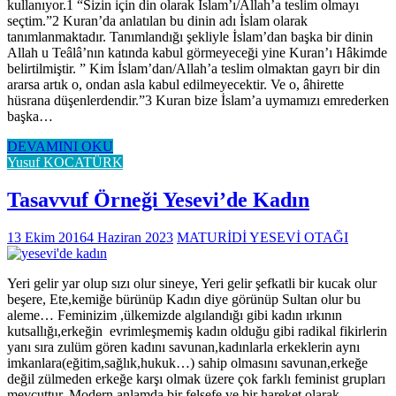
kullanıyor.1 “Sizin için din olarak İslam’ı/Allah’a teslim olmayı
seçtim.”2 Kuran’da anlatılan bu dinin adı İslam olarak
tanımlanmaktadır. Tanımlandığı şekliyle İslam’dan başka bir dinin
Allah u Teâlâ’nın katında kabul görmeyeceği yine Kuran’ı Hâkimde
belirtilmiştir. ” Kim İslam’dan/Allah’a teslim olmaktan gayrı bir din
ararsa artık o, ondan asla kabul edilmeyecektir. Ve o, âhirette
hüsrana düşenlerdendir.”3 Kuran bize İslam’a uymamızı emrederken
başka…
DEVAMINI OKU
Yusuf KOCATÜRK
Tasavvuf Örneği Yesevi’de Kadın
13 Ekim 2016
4 Haziran 2023
MATURİDİ YESEVİ OTAĞI
Yeri gelir yar olup sızı olur sineye, Yeri gelir şefkatli bir kucak olur
beşere, Ete,kemiğe bürünüp Kadın diye görünüp Sultan olur bu
aleme… Feminizim ,ülkemizde algılandığı gibi kadın ırkının
kutsallığı,erkeğin evrimleşmemiş kadın olduğu gibi radikal fikirlerin
yanı sıra zulüm gören kadını savunan,kadınlarla erkeklerin aynı
imkanlara(eğitim,sağlık,hukuk…) sahip olmasını savunan,erkeğe
değil zülmeden erkeğe karşı olmak üzere çok farklı feminist grupları
mevcuttur. Modern anlamda bir felsefe ve bir hareket olarak