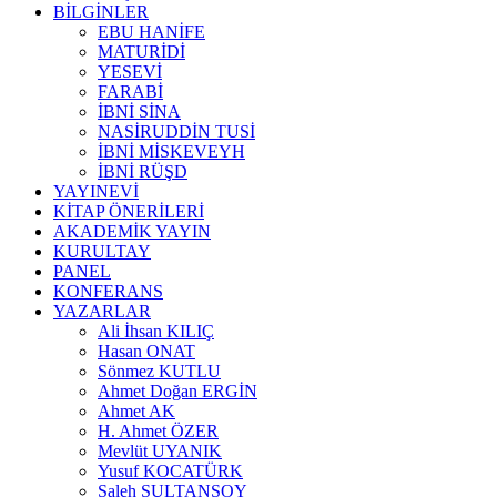
BİLGİNLER
EBU HANİFE
MATURİDİ
YESEVİ
FARABİ
İBNİ SİNA
NASİRUDDİN TUSİ
İBNİ MİSKEVEYH
İBNİ RÜŞD
YAYINEVİ
KİTAP ÖNERİLERİ
AKADEMİK YAYIN
KURULTAY
PANEL
KONFERANS
YAZARLAR
Ali İhsan KILIÇ
Hasan ONAT
Sönmez KUTLU
Ahmet Doğan ERGİN
Ahmet AK
H. Ahmet ÖZER
Mevlüt UYANIK
Yusuf KOCATÜRK
Saleh SULTANSOY