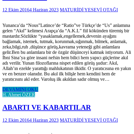
12 Ekim 2016
4 Haziran 2023
MATURİDİ YESEVİ OTAĞI
Yunanca’da “Nous”Latince’de “Ratio”ve Türkçe’de “Us” anlamına
gelen “Akıl” kelimesi Arapça’da “A.K.L” fiil kökünden türemiş bir
mastardır.Sözlükte “yasaklamak,engellemek,devenin ayağını
bağlamak, istemek, tutmak, korunmak,sığınmak, bilmek, anlamak,
zeka,bilgi,ruh ,düşünce görüş,kavrama yeteneği gibi anlamlara
gelir.Ben bu anlamlara bir de özgür düşünceyi katmak istiyorum. Ali
İbni Sina’ya göre insani nefsin hem bilici hem yapıcı güçlerine akıl
adı verilir. Yunan filozoflarına nispet edilen görüş şudur: Akıl,
Allah’ın ezelde yarattığı mahlukatının ilkidir. O yaratıcısına en yakın
ve en benzer olanıdır. Bu akıl ilk bilişle hem kendini hem de
yaratıcısını akl eder. Varoluş ilk akıldan sadır olmuş ve…
DEVAMINI OKU
H. Ahmet ÖZER
ABARTI VE KABARTILAR
12 Ekim 2016
4 Haziran 2023
MATURİDİ YESEVİ OTAĞI