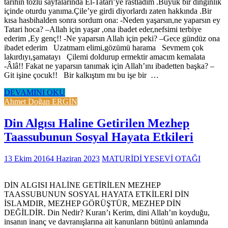
tarihin tozlu sayfalarında El-Tatari’ye rastladım .Büyük bir dinginlik
içinde oturdu yanıma.Çile’ye girdi diyorlardı zaten hakkında .Bir
kısa hasbihalden sonra sordum ona: -Neden yaşarsın,ne yaparsın ey
Tatari hoca? –Allah için yaşar ,ona ibadet eder,nefsimi terbiye
ederim ,Ey genç!! -Ne yaparsın Allah için peki? –Gece gündüz ona
ibadet ederim Uzatmam elimi,gözümü harama Sevmem çok
lakırdıyı,şamatayı Çilemi doldurup ermektir amacım kemalata
-Âlâ!! Fakat ne yaparsın tanımak için Allah’ını ibadetten başka? –
Git işine çocuk!! Bir kalkıştım mı bu işe bir …
DEVAMINI OKU
Ahmet Doğan ERGİN
Din Algısı Haline Getirilen Mezhep
Taassubunun Sosyal Hayata Etkileri
13 Ekim 2016
4 Haziran 2023
MATURİDİ YESEVİ OTAĞI
DİN ALGISI HALİNE GETİRİLEN MEZHEP
TAASSUBUNUN SOSYAL HAYATA ETKİLERİ DİN
İSLAMDIR, MEZHEP GÖRÜŞTÜR, MEZHEP DİN
DEĞİLDİR. Din Nedir? Kuran’ı Kerim, dini Allah’ın koyduğu,
insanın inanç ve davranışlarına ait kanunların bütünü anlamında