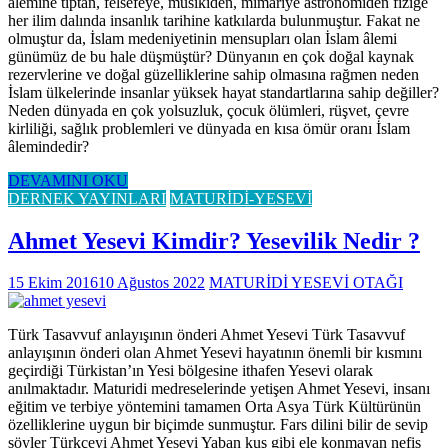
âlemine tıptan, felsefeye, musikiden, mimariye astronomiden fiziğe
her ilim dalında insanlık tarihine katkılarda bulunmuştur. Fakat ne
olmuştur da, İslam medeniyetinin mensupları olan İslam âlemi
günümüz de bu hale düşmüştür? Dünyanın en çok doğal kaynak
rezervlerine ve doğal güzelliklerine sahip olmasına rağmen neden
İslam ülkelerinde insanlar yüksek hayat standartlarına sahip değiller?
Neden dünyada en çok yolsuzluk, çocuk ölümleri, rüşvet, çevre
kirliliği, sağlık problemleri ve dünyada en kısa ömür oranı İslam
âlemindedir?
DEVAMINI OKU
DERNEK YAYINLARI
MATURİDİ-YESEVİ
Ahmet Yesevi Kimdir? Yesevilik Nedir ?
15 Ekim 2016
10 Ağustos 2022
MATURİDİ YESEVİ OTAĞI
Türk Tasavvuf anlayışının önderi Ahmet Yesevi Türk Tasavvuf
anlayışının önderi olan Ahmet Yesevi hayatının önemli bir kısmını
geçirdiği Türkistan’ın Yesi bölgesine ithafen Yesevi olarak
anılmaktadır. Maturidi medreselerinde yetişen Ahmet Yesevi, insanı
eğitim ve terbiye yöntemini tamamen Orta Asya Türk Kültürünün
özelliklerine uygun bir biçimde sunmuştur. Fars dilini bilir de sevip
söyler Türkçeyi Ahmet Yesevi Yaban kuş gibi ele konmayan nefis