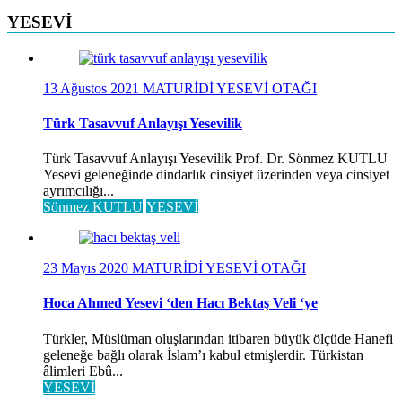
YESEVİ
13 Ağustos 2021
MATURİDİ YESEVİ OTAĞI
Türk Tasavvuf Anlayışı Yesevilik
Türk Tasavvuf Anlayışı Yesevilik Prof. Dr. Sönmez KUTLU
Yesevi geleneğinde dindarlık cinsiyet üzerinden veya cinsiyet
ayrımcılığı...
Sönmez KUTLU
YESEVİ
23 Mayıs 2020
MATURİDİ YESEVİ OTAĞI
Hoca Ahmed Yesevi ‘den Hacı Bektaş Veli ‘ye
Türkler, Müslüman oluşlarından itibaren büyük ölçüde Hanefi
geleneğe bağlı olarak İslam’ı kabul etmişlerdir. Türkistan
âlimleri Ebû...
YESEVİ