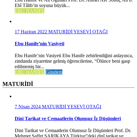
Ebî Tâlib’in soyuna büyük...
EBU HANİFE
17 Haziran 2022
MATURİDİ YESEVİ OTAĞI
Ebu Hanife’nin Vasiyeti
Ebu Hanife’nin Vasiyeti Ebu Hanife zehirlendiğini anlayınca,
zindanda ziyaretine gelmiş öğrencilerine, “Ölünce beni gasp
edilmemiş bir...
EBU HANİFE
Gündem
MATURİDİ
7 Nisan 2024
MATURİDİ YESEVİ OTAĞI
Dini Tarikat ve Cemaatlerin Olumsuz İz Düşümleri
Dini Tarikat ve Cemaatlerin Olumsuz İz Düşümleri Prof. Dr.
Mehmet Saffet SARIKAYA Türkiye‟deki dinî tarikat ve...