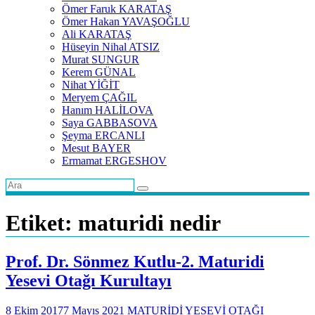
Ömer Faruk KARATAŞ
Ömer Hakan YAVAŞOĞLU
Ali KARATAŞ
Hüseyin Nihal ATSIZ
Murat SUNGUR
Kerem GÜNAL
Nihat YİĞİT
Meryem ÇAĞIL
Hanım HALİLOVA
Saya GABBASOVA
Şeyma ERCANLI
Mesut BAYER
Ermamat ERGESHOV
Etiket:
maturidi nedir
Prof. Dr. Sönmez Kutlu-2. Maturidi
Yesevi Otağı Kurultayı
8 Ekim 2017
7 Mayıs 2021
MATURİDİ YESEVİ OTAĞI