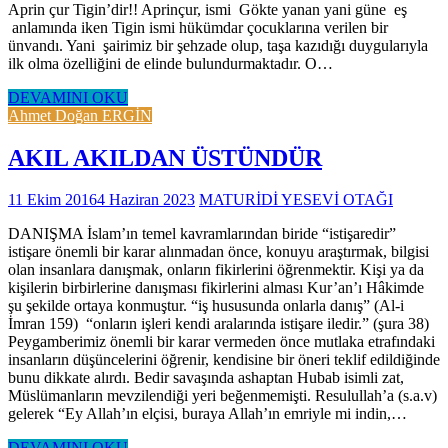
Aprin çur Tigin’dir!! Aprinçur, ismi Gökte yanan yani güne eş
anlamında iken Tigin ismi hükümdar çocuklarına verilen bir
ünvandı. Yani şairimiz bir şehzade olup, taşa kazıdığı duygularıyla
ilk olma özelliğini de elinde bulundurmaktadır. O…
DEVAMINI OKU
Ahmet Doğan ERGİN
AKIL AKILDAN ÜSTÜNDÜR
11 Ekim 2016
4 Haziran 2023
MATURİDİ YESEVİ OTAĞI
DANIŞMA İslam’ın temel kavramlarından biride “istişaredir”
istişare önemli bir karar alınmadan önce, konuyu araştırmak, bilgisi
olan insanlara danışmak, onların fikirlerini öğrenmektir. Kişi ya da
kişilerin birbirlerine danışması fikirlerini alması Kur’an’ı Hâkimde
şu şekilde ortaya konmuştur. “iş hususunda onlarla danış” (Al-i
İmran 159) “onların işleri kendi aralarında istişare iledir.” (şura 38)
Peygamberimiz önemli bir karar vermeden önce mutlaka etrafındaki
insanların düşüncelerini öğrenir, kendisine bir öneri teklif edildiğinde
bunu dikkate alırdı. Bedir savaşında ashaptan Hubab isimli zat,
Müslümanların mevzilendiği yeri beğenmemişti. Resulullah’a (s.a.v)
gelerek “Ey Allah’ın elçisi, buraya Allah’ın emriyle mi indin,…
DEVAMINI OKU