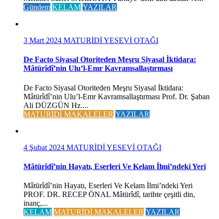
Gündem
KELAM
YAZILAR
3 Mart 2024
MATURİDİ YESEVİ OTAĞI
De Facto Siyasal Otoriteden Meşru Siyasal İktidara:
Mâtürîdî’nin Ulu’l-Emr Kavramsallaştırması
De Facto Siyasal Otoriteden Meşru Siyasal İktidara:
Mâtürîdî’nin Ulu’l-Emr Kavramsallaştırması Prof. Dr. Şaban
Ali DÜZGÜN Hz....
MATURİDİ MAKALELER
YAZILAR
4 Şubat 2024
MATURİDİ YESEVİ OTAĞI
Mâtürîdî’nin Hayatı, Eserleri Ve Kelam İlmi’ndeki Yeri
Mâtürîdî’nin Hayatı, Eserleri Ve Kelam İlmi’ndeki Yeri
PROF. DR. RECEP ÖNAL Mâtürîdî, tarihte çeşitli din,
inanç,...
KELAM
MATURİDİ MAKALELER
YAZILAR