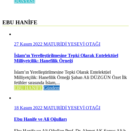
DÜNYASI
EBU HANİFE
27 Kasım 2022
MATURİDİ YESEVİ OTAĞI
İslam’ın Yerelleştirilmesine Tepki Olarak Entelektüel
Milliyetçilik: Hanefilik Örneği
İslam’ın Yerelleştirilmesine Tepki Olarak Entelektüel
Milliyetçilik: Hanefilik Örneği Şaban Ali DÜZGÜN Özet İlk
fetihler sırasında İslam,...
EBU HANİFE
Gündem
18 Kasım 2022
MATURİDİ YESEVİ OTAĞI
Ebu Hanife ve Ali Oğulları
Ebu Hanife ve Ali Oğulları Prof. Dr. Ahmet AK Sonuç Ali b.