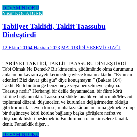
DEVAMINI OKU
Yusuf KOCATÜRK
Tabiiyet Taklidi, Taklit Taassubu
Dinleştirdi
12 Ekim 2016
4 Haziran 2023
MATURİDİ YESEVİ OTAĞI
TABİİYET TAKLİDİ, TAKLİT TAASSUBU DİNLEŞTİRDİ
Tabi Olmak Ne Demek? Bir kimsenin, güdümünde olma durumunu
anlatan bu kavram ayeti kerimede şöylece kınanmaktadır. “Ey iman
edenler! Bizi davar gibi güt” diye konuşmayın,” (Bakara,104)
Taklit: Belli bir örneğe benzemeye veya benzetmeye çalışma.
Taassup nedir? Herhangi bir delile dayanmadan, bir fikre körü
körüne bağlanmaktır. Taassup sözlükte fanatik ve tutuculuk/Mevcut
toplumsal düzeni, düşünceleri ve kurumları değiştirmeden olduğu
gibi korumak isteyen kimse, muhafazakâr anlamlarına gelmekte olup
bir düşünceye körü körüne bağlanıp başka görüşlere nefret ve
düşmanlık hisleri beslemektir. Bu durumda olan kimselere fanatik
denir. Fanatiklik diğer…
DEVAMINI OKU