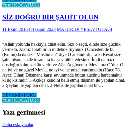
Yusuf KOCATÜRK
SİZ DOĞRU BİR ŞAHİT OLUN
11 Ekim 2016
4 Haziran 2023
MATURİDİ YESEVİ OTAĞI
“Allah yolunda hakkıyla cihat edin. Sizi o seçti, dinde size güçlük
vermedi. Atanız İbrahim’in milletine (uyunuz.) Önceden de bu
(Kuran)da da sizi “Müslüman” diye O adlandırdı. Ta ki Resul size
şahit olsun, sizde insanlara karşı şahitlik edesiniz. İmdi namazı
dosdoğru kılın, zekâtı verin ve Allah’a güvenin. Mevlanız O’dur. O
ne iyi ve ne güzel Mevla, ne iyi ve ne güzel yardımcıdır.(Hacc 78.
Ayet) Cihat: Düşmana karşı savunmada bütün gücünü harcamaktır
ki üç kısımdır. 1-Açıkça kendini belli etmiş düşman ile yapılan cihat.
2-Şeytan ile yapılan cihat. 3-Nefis ile yapılan cihat tır.…
DEVAMINI OKU
Yusuf KOCATÜRK
Yazı gezinmesi
Daha eski yazılar